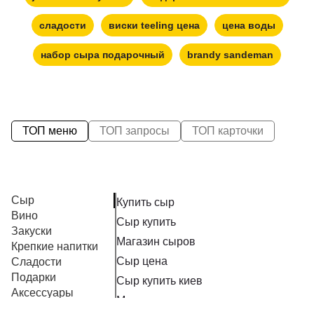
сладости
виски teeling цена
цена воды
набор сыра подарочный
brandy sandeman
ТОП меню
ТОП запросы
ТОП карточки
Сыр
Купить сыр
Вино
Сыр купить
Закуски
Магазин сыров
Крепкие напитки
Сыр цена
Сладости
Подарки
Сыр купить киев
Аксессуары
Магазин сыр
Безалкогольные