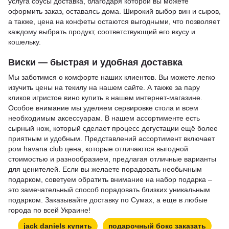
услуга
соусы доставка
, благодаря которой вы можете
оформить заказ, оставаясь дома. Широкий выбор вин и сыров,
а также,
цена на конфеты
остаются выгодными, что позволяет
каждому выбрать продукт, соответствующий его вкусу и
кошельку.
Виски — быстрая и удобная доставка
Мы заботимся о комфорте наших клиентов. Вы можете легко
изучить
цены на текилу
на нашем сайте. А также за пару
кликов
игристое вино купить
в нашем интернет-магазине.
Особое внимание мы уделяем сервировке стола и всем
необходимым аксессуарам. В нашем ассортименте есть
сырный нож
, который сделает процесс дегустации ещё более
приятным и удобным. Представлений ассортимент включает
ром havana club цена
, которые отличаются выгодной
стоимостью и разнообразием, предлагая отличные варианты
для ценителей. Если вы желаете порадовать необычным
подарком, советуем обратить внимание на
набор подарка
–
это замечательный способ порадовать близких уникальным
подарком. Заказывайте доставку по Сумах, а еще в любые
города по всей Украине!
jack daniels купить
подарочный бокс заказать