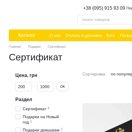
Перейти к основному контенту
+38 (095) 915 93 09
Пе
Каталог
О нас
Оплата и доставка
Блог
Польз
Главная
Подарки
Сертификат
Сертификат
Сортировка:
по популя
Цена, грн
От Цена, грн
До Цена, грн
OK
Раздел
4
Сертификат
Подарки на Новый
1
год
2
Подарки девушкам