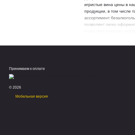
игристые вина цены
в на
продукции, в том числе 
ассортимент безалкогол
позволяет легко оформит
позволяет каждому найти 
Сертификат — б
Мы заботимся о том, чт
швейцарский шоколад ку
нашем ассортименте ес
Принимаем к оплате
ассортимент включает
па
любого вкуса. Если вы 
отличный выбор для того
© 2026
Украины!
Мобильная версия
ТОП меню
ТОП 
Сыр
Вино