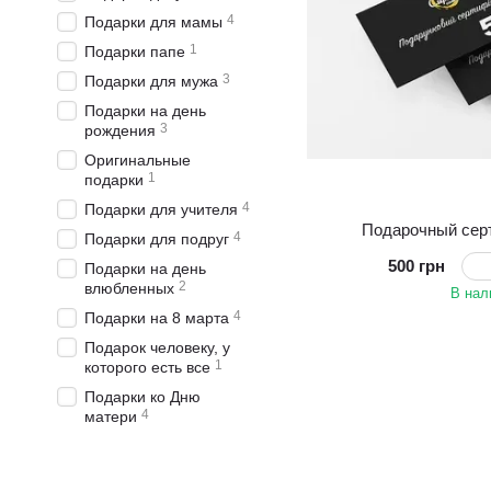
4
Подарки для мамы
1
Подарки папе
3
Подарки для мужа
Подарки на день
3
рождения
Оригинальные
1
подарки
4
Подарки для учителя
Подарочный серт
4
Подарки для подруг
500 грн
Подарки на день
2
влюбленных
В нал
4
Подарки на 8 марта
Подарок человеку, у
1
которого есть все
Подарки ко Дню
4
матери