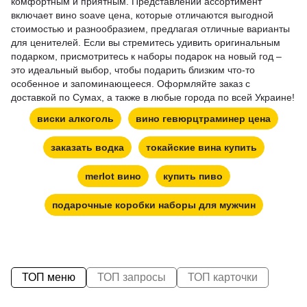
комфортным и приятным. Представлений ассортимент
включает
вино soave цена
, которые отличаются выгодной
стоимостью и разнообразием, предлагая отличные варианты
для ценителей. Если вы стремитесь удивить оригинальным
подарком, присмотритесь к
наборы подарок на новый год
–
это идеальный выбор, чтобы подарить близким что-то
особенное и запоминающееся. Оформляйте заказ с
доставкой по Сумах, а также в любые города по всей Украине!
виски алкоголь
вино гевюрцтраминер цена
заказать водка
токайские вина купить
merlot вино
купить пиво
подарочные коробки наборы для мужчин
ТОП меню
ТОП запросы
ТОП карточки