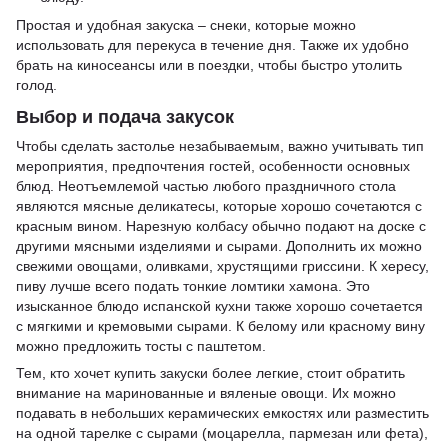
Простая и удобная закуска – снеки, которые можно
использовать для перекуса в течение дня. Также их удобно
брать на киносеансы или в поездки, чтобы быстро утолить
голод.
Выбор и подача закусок
Чтобы сделать застолье незабываемым, важно учитывать тип
мероприятия, предпочтения гостей, особенности основных
блюд. Неотъемлемой частью любого праздничного стола
являются мясные деликатесы, которые хорошо сочетаются с
красным вином. Нарезную колбасу обычно подают на доске с
другими мясными изделиями и сырами. Дополнить их можно
свежими овощами, оливками, хрустящими гриссини. К хересу,
пиву лучше всего подать тонкие ломтики хамона. Это
изысканное блюдо испанской кухни также хорошо сочетается
с мягкими и кремовыми сырами. К белому или красному вину
можно предложить тосты с паштетом.
Тем, кто хочет купить закуски более легкие, стоит обратить
внимание на маринованные и вяленые овощи. Их можно
подавать в небольших керамических емкостях или разместить
на одной тарелке с сырами (моцарелла, пармезан или фета),