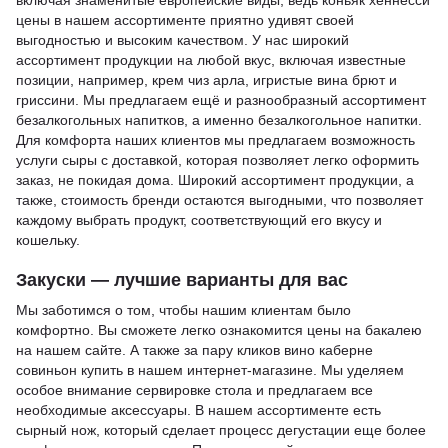
включая знаменитые европейские виды, ведь
коньяк хеннесси
цены
в нашем ассортименте приятно удивят своей
выгодностью и высоким качеством. У нас широкий
ассортимент продукции на любой вкус, включая известные
позиции, например,
крем чиз арла
,
игристые вина брют
и
гриссини
. Мы предлагаем ещё и разнообразный ассортимент
безалкогольных напитков, а именно
безалкогольное напитки
.
Для комфорта наших клиентов мы предлагаем возможность
услуги
сыры с доставкой
, которая позволяет легко оформить
заказ, не покидая дома. Широкий ассортимент продукции, а
также,
стоимость бренди
остаются выгодными, что позволяет
каждому выбрать продукт, соответствующий его вкусу и
кошельку.
Закуски — лучшие варианты для вас
Мы заботимся о том, чтобы нашим клиентам было
комфортно. Вы сможете легко ознакомится
цены на бакалею
на нашем сайте. А также за пару кликов
вино каберне
совиньон купить
в нашем интернет-магазине. Мы уделяем
особое внимание сервировке стола и предлагаем все
необходимые аксессуары. В нашем ассортименте есть
сырный нож
, который сделает процесс дегустации еще более