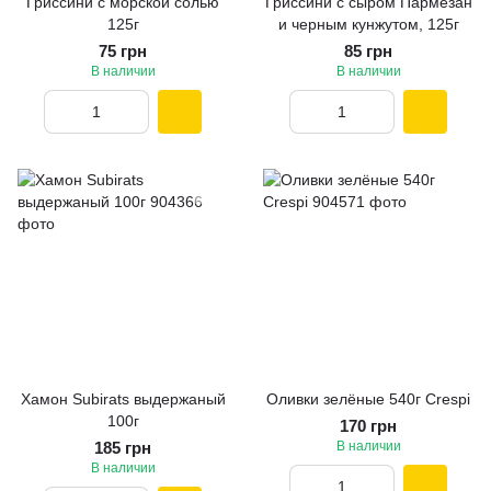
Гриссини с морской солью
Гриссини с сыром Пармезан
125г
и черным кунжутом, 125г
75 грн
85 грн
В наличии
В наличии
Хамон Subirats выдержаный
Оливки зелёные 540г Crespi
100г
170 грн
185 грн
В наличии
В наличии