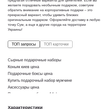
предлагая отличные варианты для ценителей. Если вы
желаете порадовать необычным подарком, советуем
обратить внимание на
корпоративные подарки
– это
прекрасный вариант, чтобы удивить близких
оригинальным подарком. Оформляйте доставку в любую
точку Сум, а еще в другие города на территории
Украины!
ТОП запросы
ТОП карточки
Сырные подарочные наборы
Коньяк киев цена
Подарочные боксы цена
Купить подарочный набор мужчине
Аксессуары цена
Подарочные наборы к 14 февраля
Нож для нарезки сыра
Характеристики
Купить подарок ко дню влюбленных