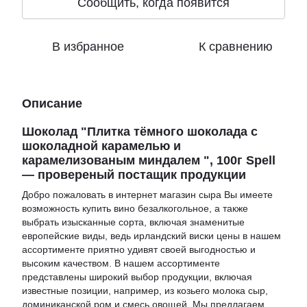
Сообщить, когда появится
В избранное
К сравнению
Описание
Шоколад "Плитка тёмного шоколада с
шоколадной карамелью и
карамелизованым миндалем ", 100г Spell
— провереный постащик продукции
Добро пожаловать в
интернет магазин сыра
Вы имеете
возможность
купить вино безалкогольное
, а также
выбрать изысканные сорта, включая знаменитые
европейские виды, ведь
ирландский виски цены
в нашем
ассортименте приятно удивят своей выгодностью и
высоким качеством. В нашем ассортименте
представлены широкий выбор продукции, включая
известные позиции, например,
из козьего молока сыр
,
доминиканской ром
и
смесь овощей
. Мы предлагаем