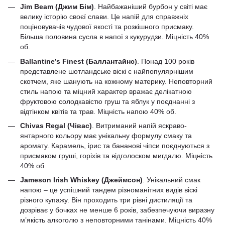
Jim Beam (Джим Бім)
. Найбажаніший бурбон у світі має
велику історію своєї слави. Це напій для справжніх
поціновувачів чудової якості та розкішного присмаку.
Більша половина сусла в напої з кукурудзи. Міцність 40%
об.
Ballantine’s Finest (Баллантайнс)
. Понад 100 років
представлене шотландське віскі є найпопулярнішим
скотчем, яке шанують на кожному материку. Неповторний
стиль напою та міцний характер вражає делікатною
фруктовою солодкавістю груш та яблук у поєднанні з
відтінком квітів та трав. Міцність напою 40% об.
Chivas Regal (Чівас)
. Витриманий напій яскраво-
янтарного кольору має унікальну формулу смаку та
аромату. Карамель, ірис та бананові чіпси поєднуються з
присмаком груші, горіхів та відголоском мигдалю. Міцність
40% об.
Jameson Irish Whiskey (Джеймсон)
. Унікальний смак
напою – це успішний тандем різноманітних видів віскі
різного купажу. Він проходить три рівні дистиляції та
дозріває у бочках не менше 6 років, забезпечуючи виразну
м’якість алкоголю з неповторними танінами. Міцність 40%