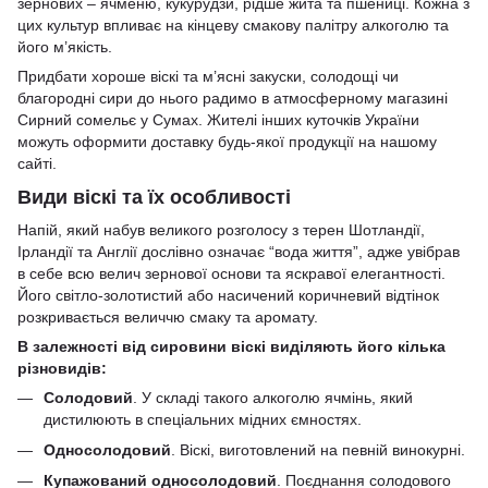
зернових – ячменю, кукурудзи, рідше жита та пшениці. Кожна з
цих культур впливає на кінцеву смакову палітру алкоголю та
його м’якість.
Придбати хороше віскі та
м’ясні закуски
,
солодощі
чи
благородні сири
до нього радимо в атмосферному магазині
Сирний сомельє у Сумах. Жителі інших куточків України
можуть оформити доставку будь-якої продукції на нашому
сайті.
Види віскі та їх особливості
Напій, який набув великого розголосу з терен Шотландії,
Ірландії та Англії дослівно означає “вода життя”, адже увібрав
в себе всю велич зернової основи та яскравої елегантності.
Його світло-золотистий або насичений коричневий відтінок
розкривається величчю смаку та аромату.
В залежності від сировини віскі виділяють його кілька
різновидів:
Солодовий
. У складі такого алкоголю ячмінь, який
дистилюють в спеціальних мідних ємностях.
Односолодовий
. Віскі, виготовлений на певній винокурні.
Купажований односолодовий
. Поєднання солодового