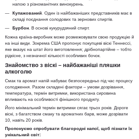
напою з різноманітних винокурень.
Купажований
. Один із найбажаніших представників має в
складі поєднання солодових та зернових спиртів.
Бурбон
. В основі кукурудзяний спирт.
Кожна країна-виробник може розмежовувати свою продукцію й
на інші види. Зокрема США пропонує покупцеві віскі Теннессі,
яке вказує на штат його виготовлення; дрібнопартійне – тобто
рідкісне, з незначної кількості особливих бочок.
Знайомство з віскі – найбажаніші пляшки
алкоголю
Смак та аромат напій набуває безпосередньо під час процесу
солодження. Разом складені фактори – умови дозрівання,
температура, термін витримки, використана сировина
впливають на особливості фінішного продукту.
Його мінімальний термін витримки сягає трьох років. Дороге
віскі, з багатством смаку та ароматних барв, може дозрівати
10, навіть 20 років.
Пропонуємо спробувати благородні напої, щоб пізнати їх
унікальний світ: