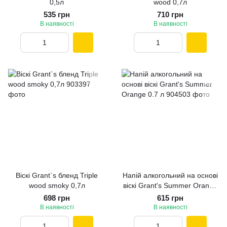
0,5л
wood 0,7л
535 грн
710 грн
В наявності
В наявності
Віскі Grant`s бленд Triple
Напій алкогольний на основі
wood smoky 0,7л
віскі Grant's Summer Orange
0.7 л
698 грн
615 грн
В наявності
В наявності