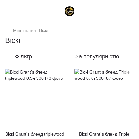
Міцні напої
Віскі
Віскі
Фільтр
За популярністю
Віскі Grant's бленд triplewood
Віскі Grant`s бленд Triple