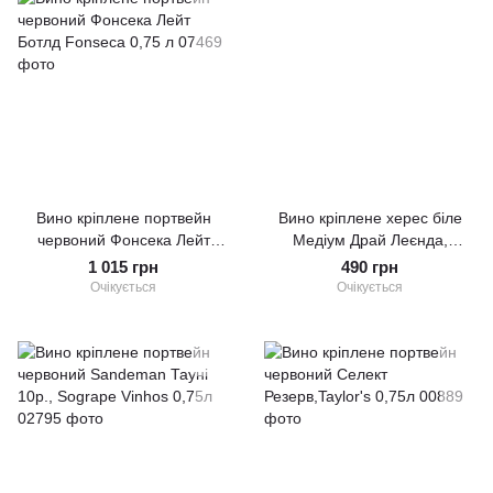
Вино кріплене портвейн
Вино кріплене херес біле
червоний Фонсека Лейт
Медіум Драй Леєнда,
Ботлд Fonseca 0,75 л
Valdespino 0,75л
1 015 грн
490 грн
Очікується
Очікується