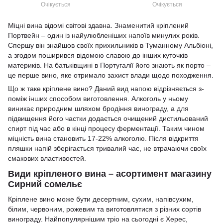
Vinhos 0,75л
Очікується
Очікується
Міцні вина відомі світові здавна. Знаменитий кріплений
Портвейн – один із найулюбленіших напоїв минулих років.
Спершу він знайшов своїх прихильників в Туманному Альбіоні,
а згодом поширився відомою славою до інших куточків
материків. На батьківщині в Португалії його знають як порто –
це перше вино, яке отримало захист влади щодо походження.
Що ж таке кріплене вино? Даний вид напою відрізняється з-
поміж інших способом виготовлення. Алкоголь у ньому
виникає природним шляхом бродіння винограду, а для
підвищення його частки додається очищений дистильований
спирт під час або в кінці процесу ферментації. Таким чином
міцність вина становить 17-22% алкоголю. Після відкриття
пляшки напій зберігається тривалий час, не втрачаючи своїх
смакових властивостей.
Види кріпленого вина – асортимент магазину
Сирний сомельє
Кріплене вино може бути десертним, сухим, напівсухим,
білим, червоним, рожевим та виготовлятися з різних сортів
винограду. Найпопулярнішим тріо на сьогодні є Херес,