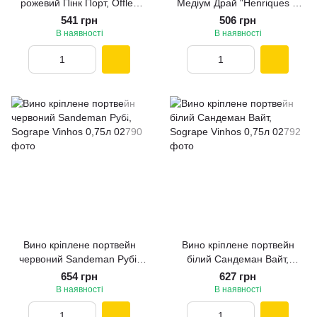
рожевий Пінк Порт, Offley
Медіум Драй "Henriques &
0,75л
Henriques" 0,5л
541 грн
506 грн
В наявності
В наявності
Вино кріплене портвейн
Вино кріплене портвейн
червоний Sandeman Рубі,
білий Сандеман Вайт,
Sogrape Vinhos 0,75л
Sogrape Vinhos 0,75л
654 грн
627 грн
В наявності
В наявності