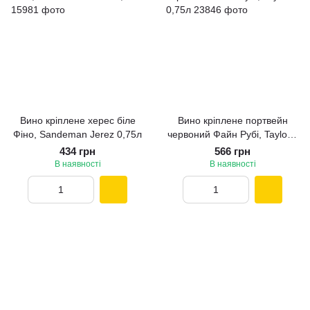
Вино кріплене херес біле
Вино кріплене портвейн
Фіно, Sandeman Jerez 0,75л
червоний Файн Рубі, Taylor's
0,75л
434 грн
566 грн
В наявності
В наявності