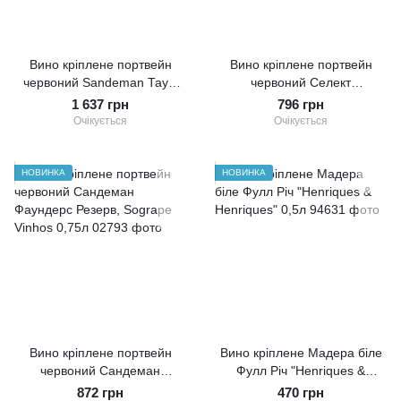
Вино кріплене портвейн
Вино кріплене портвейн
червоний Sandeman Тауні
червоний Селект
10р., Sogrape Vinhos 0,75л
Резерв,Taylor's 0,75л
1 637 грн
796 грн
Очікується
Очікується
НОВИНКА
НОВИНКА
Вино кріплене портвейн
Вино кріплене Мадера біле
червоний Сандеман
Фулл Річ "Henriques &
Фаундерс Резерв, Sogrape
Henriques" 0,5л
872 грн
470 грн