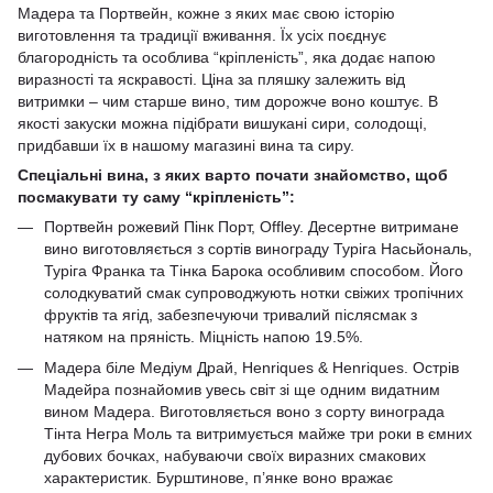
Мадера та Портвейн, кожне з яких має свою історію
виготовлення та традиції вживання. Їх усіх поєднує
благородність та особлива “кріпленість”, яка додає напою
виразності та яскравості. Ціна за пляшку залежить від
витримки – чим старше вино, тим дорожче воно коштує. В
якості закуски можна підібрати вишукані
сири
,
солодощі
,
придбавши їх в нашому магазині вина та сиру.
Спеціальні вина, з яких варто почати знайомство, щоб
посмакувати ту саму “кріпленість”:
Портвейн рожевий Пінк Порт, Offley. Десертне витримане
вино виготовляється з сортів винограду Туріга Насьйональ,
Туріга Франка та Тінка Барока особливим способом. Його
солодкуватий смак супроводжують нотки свіжих тропічних
фруктів та ягід, забезпечуючи тривалий післясмак з
натяком на пряність. Міцність напою 19.5%.
Мадера біле Медіум Драй, Henriques & Henriques. Острів
Мадейра познайомив увесь світ зі ще одним видатним
вином Мадера. Виготовляється воно з сорту винограда
Тінта Негра Моль та витримується майже три роки в ємних
дубових бочках, набуваючи своїх виразних смакових
характеристик. Бурштинове, п’янке воно вражає