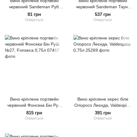
Вино кріплене портвейн
Вино кріплене портвейн
червоний Sandeman Рубі
червоний Sandeman Тауні,
Sogrape Vinhos 0,05
Sogrape Vinhos 0,75л
81 грн
537 грн
Очікується
Очікується
Вино кріплене портвейн
Вино кріплене херес біле
червоний Фонсека Бін Рубі
Олоросо Леєнда, Valdespino
№27, Fonseca 0,75л
0,75л
815 грн
391 грн
Очікується
Очікується