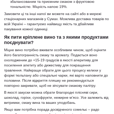
збалансованим та приємним смаком з фруктовою
тональністю. Міцність напою 19%.
Замовити ці та інші напої ви можете на сайті або в мережі
стаціонарних магазинів у Сумах. Можлива доставка товарів по
всій Україні – гарантуємо найвищу якість та дбайливе
пакування кожної одиниці.
Як пити кріплене вино та з якими продуктами
поєднувати?
Міцне вино потрібно вживати особливим чином, щоб оцінити
його багатогранність смаку та аромату. Подається воно
охолодженим до +15-19 градусів в якості аперитиву для
посилення апетиту або дижестиву для покращення
травлення. Найкраще обрати для цього процесу келихи у
формі тюльпану або спеціальні чарки, які варто наповнити до
половини. Після відкриття пляшку не рекомендується
повторно закривати, щоб не зіпсувати смакову палітру.
В якості закуски можна обрати благородні
плісняві сири
,
шоколад
, горіхи, сухофрукти, нежирне м'ясо. Усе залежить від
витримки, смаку вина та ваших уподобань.
Якщо вам потрібна порада досвідченого сомельє – радо