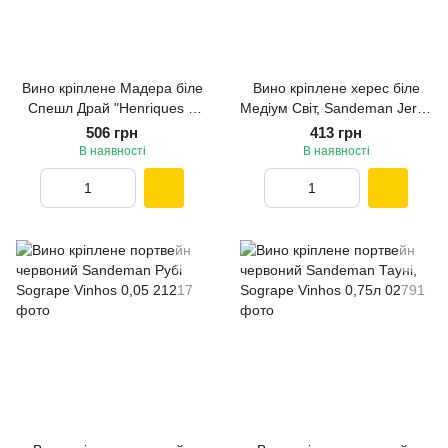
Вино кріплене Мадера біле
Вино кріплене херес біле
Спешл Драй "Henriques &
Медіум Світ, Sandeman Jerez
Henriques" 0,5л
0,75л
506 грн
413 грн
В наявності
В наявності