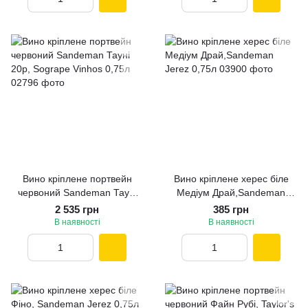
Вино кріплене портвейн
Вино кріплене херес біле
червоний Sandeman Тауні
Медіум Драй,Sandeman
20р, Sogrape Vinhos 0,75л
Jerez 0,75л
2 535 грн
385 грн
В наявності
В наявності