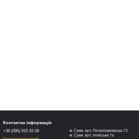
Контактна інформація
+38 (095) 915 93 09
м. Суми, вул. Петропавлівська 72
м. Суми, вул. Іллінська 7а