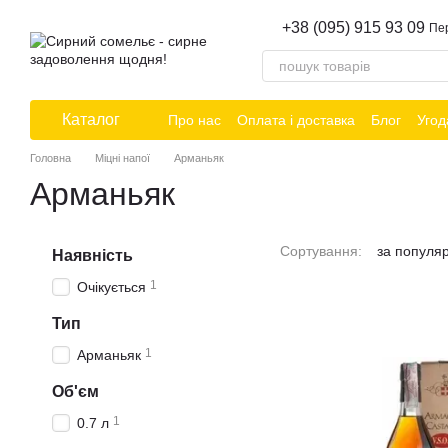
Перейти до основного контенту
+38 (095) 915 93 09
Пе
Каталог
Про нас
Оплата і доставка
Блог
Угод
Головна
Міцні напої
Арманьяк
Арманьяк
Сортування:
за популя
Наявність
1
Очікується
Тип
1
Арманьяк
Об'єм
1
0.7 л