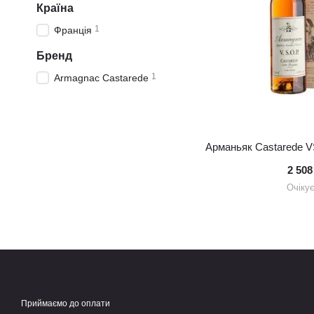
Країна
1
Франція
Бренд
1
Armagnac Castarede
Арманьяк Castarede V
2 508
Очіку
Приймаємо до оплати