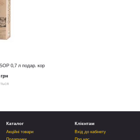
SOP 0,7 л подар. кор
 грн
ється
Каталог
Клієнтам
Акційні товари
Вхід до кабінету
Подарунки
Про нас