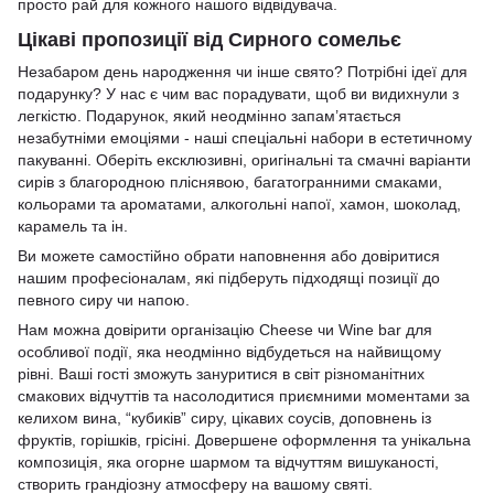
просто рай для кожного нашого відвідувача.
Цікаві пропозиції від Сирного сомельє
Незабаром день народження чи інше свято? Потрібні ідеї для
подарунку? У нас є чим вас порадувати, щоб ви видихнули з
легкістю. Подарунок, який неодмінно запам’ятається
незабутніми емоціями - наші спеціальні набори в естетичному
пакуванні. Оберіть ексклюзивні, оригінальні та смачні варіанти
сирів з благородною пліснявою, багатогранними смаками,
кольорами та ароматами, алкогольні напої, хамон, шоколад,
карамель та ін.
Ви можете самостійно обрати наповнення або довіритися
нашим професіоналам, які підберуть підходящі позиції до
певного сиру чи напою.
Нам можна довірити організацію Cheese чи Wine bar для
особливої події, яка неодмінно відбудеться на найвищому
рівні. Ваші гості зможуть зануритися в світ різноманітних
смакових відчуттів та насолодитися приємними моментами за
келихом вина, “кубиків” сиру, цікавих соусів, доповнень із
фруктів, горішків, грісіні. Довершене оформлення та унікальна
композиція, яка огорне шармом та відчуттям вишуканості,
створить грандіозну атмосферу на вашому святі.