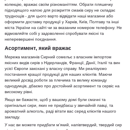
колекцію, вражає своїм різноманіттям. Обрати пляшечку
підходящого напою для розкриття смаків сиру не складає
труднощів - для цього варто відвідати наші магазини або
оформити доставку продукції у Харків, Київ, Полтаву та інші
міста України на сайті чи за вказаним номером телефону. Не
відмовляйте собі у задоволенні спробувати якісні та
неперевершені поєднання.
Асортимент, який вражає
Мережа магазинів Сирний сомельє з власним імпортом
якісних видів сирів з Нідерландів, Франції, Данії, Італії та вин
усієї Європи закохані у власну справу. Ми реалізуємо
постачання кращої продукції для наших клієнтів. Маючи
великий досвід роботи за плечима та велику команду
однодумців, дбаємо про достойний асортимент та сервіс на
високому рівні.
Якщо ви бажаєте, щоб у вашому домі були смачні та
оригінальні сири, яких не придбаєш у звичайній лавці, та
ароматний алкоголь, раді вітати вас серед клієнтів нашого
закладу.
У нас ви можете придбати
м’який
, напівтвердий, твердий сир