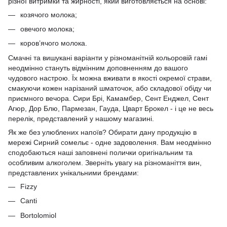
різної витримки та жирності, який виготовляється на основі:
козячого молока
;
овечого молока
;
коров’ячого молока
.
Смачні та вишукані варіанти у різноманітній кольоровій гамі
неодмінно стануть відмінним доповненням до вашого
чудового настрою. Їх можна вживати в якості окремої страви,
смакуючи кожен нарізаний шматочок, або складової обіду чи
приємного вечора. Сири Брі, Камамбер, Сент Енджел, Сент
Агюр, Дор Блю, Пармезан, Гауда, Цварт Брокел - і це не весь
перелік, представлений у нашому магазині.
Як же без улюблених напоїв? Обирати дану продукцію в
мережі Сирний сомельє - одне задоволення. Вам неодмінно
сподобаються наші заповнені полички оригінальним та
особливим алкоголем. Зверніть увагу на різноманіття вин,
представлених унікальними брендами:
Fizzy
Canti
Bortolomiol