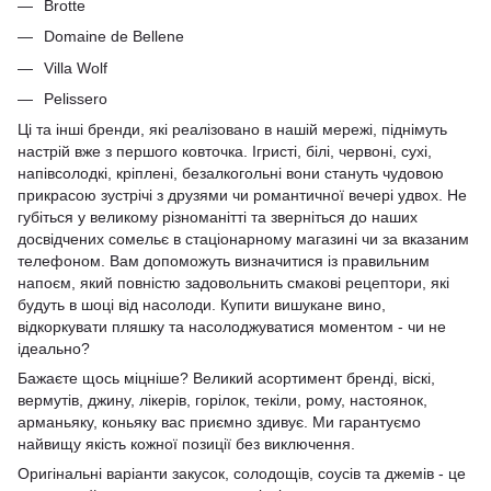
Brotte
Domaine de Bellene
Villa Wolf
Pelissero
Ці та інші бренди, які реалізовано в нашій мережі, піднімуть
настрій вже з першого ковточка. Ігристі, білі, червоні, сухі,
напівсолодкі, кріплені, безалкогольні вони стануть чудовою
прикрасою зустрічі з друзями чи романтичної вечері удвох. Не
губіться у великому різноманітті та зверніться до наших
досвідчених сомельє в стаціонарному магазині чи за вказаним
телефоном. Вам допоможуть визначитися із правильним
напоєм, який повністю задовольнить смакові рецептори, які
будуть в шоці від насолоди. Купити вишукане вино,
відкоркувати пляшку та насолоджуватися моментом - чи не
ідеально?
Бажаєте щось міцніше? Великий асортимент бренді, віскі,
вермутів, джину, лікерів, горілок, текіли, рому, настоянок,
арманьяку, коньяку вас приємно здивує. Ми гарантуємо
найвищу якість кожної позиції без виключення.
Оригінальні варіанти закусок, солодощів, соусів та джемів - це