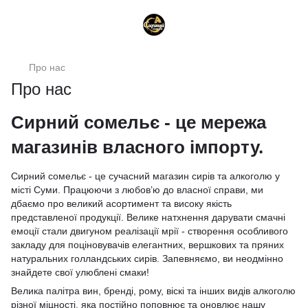
Про нас
Про нас
Сирний сомельє - це мережа
магазинів власного імпорту.
Сирний сомельє - це сучасний магазин
сирів
та алкоголю у
місті Суми. Працюючи з любов’ю до власної справи, ми
дбаємо про великий асортимент та високу якість
представленої продукції. Велике натхнення дарувати смачні
емоції стали двигуном реалізації мрії - створення особливого
закладу для поціновувачів елегантних, вершкових та пряних
натуральних голландських сирів. Запевняємо, ви неодмінно
знайдете свої улюблені смаки!
Велика палітра
вин
,
бренді
,
рому
,
віскі
та інших видів алкоголю
різної міцності, яка постійно поповнює та оновлює нашу