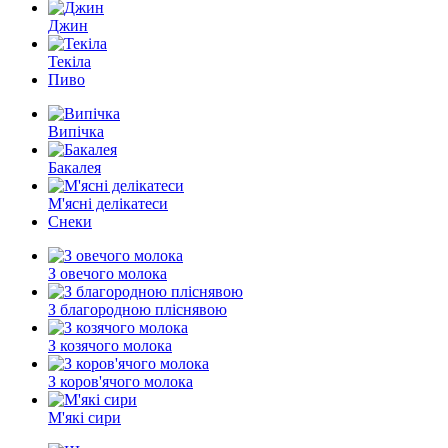
Джин
Текіла
Пиво
Випічка
Бакалея
М'ясні делікатеси
Снеки
З овечого молока
З благородною пліснявою
З козячого молока
З коров'ячого молока
М'які сири