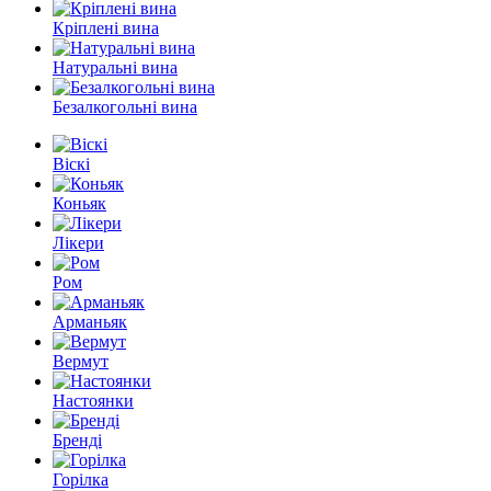
Кріплені вина
Натуральні вина
Безалкогольні вина
Віскі
Коньяк
Лікери
Ром
Арманьяк
Вермут
Настоянки
Бренді
Горілка