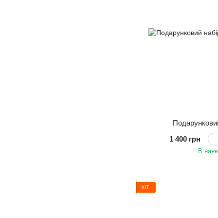
Подарункови
1 400 грн
В наяв
ХІТ