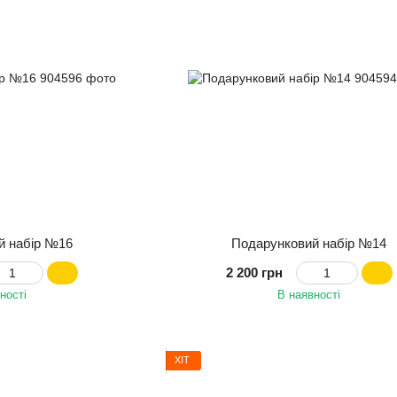
й набір №16
Подарунковий набір №14
2 200 грн
ності
В наявності
ХІТ