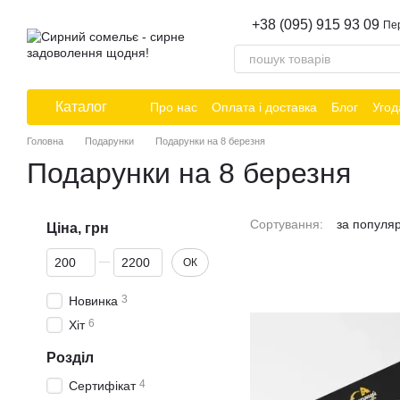
Перейти до основного контенту
+38 (095) 915 93 09
Пе
Каталог
Про нас
Оплата і доставка
Блог
Угод
Головна
Подарунки
Подарунки на 8 березня
Подарунки на 8 березня
Сортування:
за популя
Ціна, грн
Від Ціна, грн
До Ціна, грн
ОК
3
Новинка
6
Хіт
Розділ
4
Сертифікат