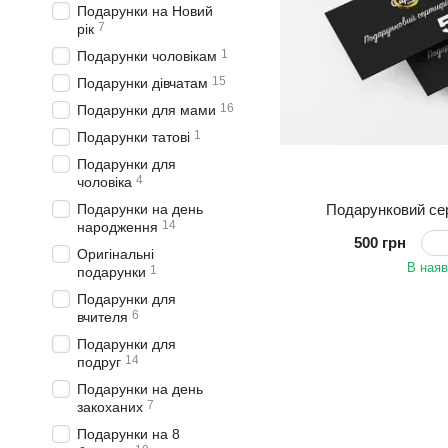
Подарунки на Новий
7
рік
1
Подарунки чоловікам
15
Подарунки дівчатам
16
Подарунки для мами
1
Подарунки татові
Подарунки для
4
чоловіка
Подарунковий сер
Подарунки на день
14
народження
500 грн
Оригінальні
В наяв
1
подарунки
Подарунки для
6
вчителя
Подарунки для
14
подруг
Подарунки на день
7
закоханих
Подарунки на 8