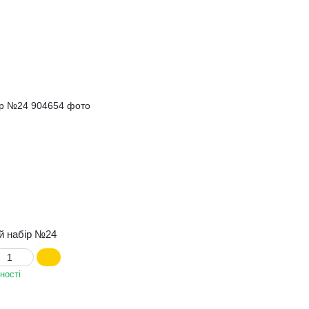
й набір №24
ності