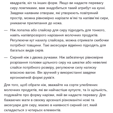
квадратів, кіл та інших форм. Якщо ви надаєте перевагу
сиру ломтиками, вам знадобиться такий атрибут на кухні.
Завдяки наявним отворам, які утворюють повітряний
простір, можна рівномірно нарізати м’які та напівм’які сири,
уникаючи прилипання до ножа.
Ніж лопатка або слайсер для сиру підходить для тонкого,
навіть напівпрозорого нарізання молочних продуктів.
Регулюючи кут нахилу слайсера, можна отримати скибочки
потрібної товщини. Такі аксесуари відмінно підходять для
багатьох видів сирів.
Сирний ніж з двома ручками. Ніж забезпечує рівномірне
розрізання головки щільного сиру на шматки або невеликі
слайси потрібного розміру, регулюючи силу натиску
власною вагою. Він зручний у використанні завдяки
ергономічній формі руків’я.
Для того, щоб обрати ніж, зважайте на сорти улюблених
молочних продуктів, які ви найчастіше купуєте, та їх щільність,
подумайте про форму нарізки, якій ви надаєте перевагу. Для
бажаючих мати в своєму арсеналі різноманітні ножі та
аксесуари для сиру, маємо в наявності сирний сет, який
складається з чотирьох елементів.