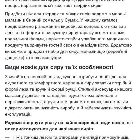
процес нарізання як м’яких, так і твердих сирів.
Придбати ніж для твердих та м’яких
сирів
радимо в мережі
магазинів Сирний сомельє у Сумах. У нашому каталозі
представлено різноманітні вироби, за допомогою яких ви з
легкістю оформите вишукану сирну тарілку зі шматочками
правильної форми, наріжете слайси улюбленого молочного
продукту та здивуєте гостей своєю винахідливістю. Додатково
ви можете придбати
набір для сиру
, менажницю (деревʼяні
дощечки) та інші аксесуари.
Види ножів для сиру та їх особливості
Звичайні на перший погляд кухонні атрибути необхідні для
акуратного та комфортного нарізання сиру завдяки потрібній
формі леза та зручній формі ручці. Стильні аксесуари нашого
магазину довговічні та надійні, адже їх леза виконані із
нержавіючої сталі, а ручки із міцних матеріалів, які не тільки
підкреслюють вишуканість виробу, а й забезпечують зручність
експлуатації.
Радимо звернути увагу на найпоширеніші види ножів, які
використовуються для нарізання сирів:
Ніж з тонким лезом та отворами у вигляді прямокутників,