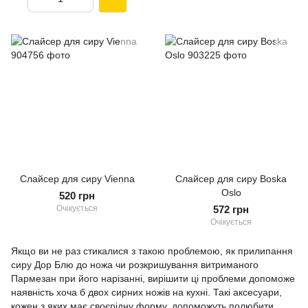
Слайсер для сиру Vienna
Слайсер для сиру Boska
Oslo
520 грн
Очікується
572 грн
Очікується
Якщо ви не раз стикалися з такою проблемою, як прилипання
сиру Дор Блю до ножа чи розкришування витриманого
Пармезан при його нарізанні, вирішити ці проблеми допоможе
наявність хоча б двох сирних ножів на кухні. Такі аксесуари,
кожен з яких має своєрідну форму, допоможуть полюбити