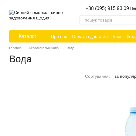
Перейти до основного контенту
+38 (095) 915 93 09
Пе
Каталог
Про нас
Оплата і доставка
Блог
Угод
Головна
Безалкогольні напої
Вода
Вода
Сортування:
за популя