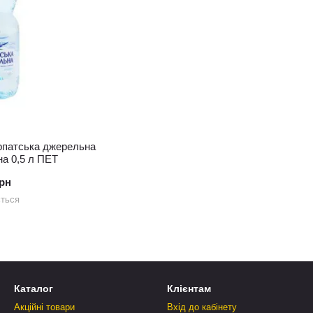
рпатська джерельна
на 0,5 л ПЕТ
грн
ється
Каталог
Клієнтам
Акційні товари
Вхід до кабінету