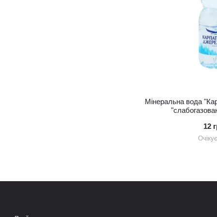
Мінеральна вода "Ка
"слабогазова
12 
Очіку