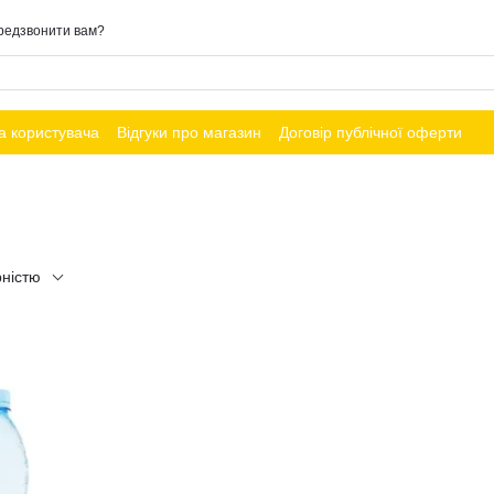
редзвонити вам?
а користувача
Відгуки про магазин
Договір публічної оферти
рністю