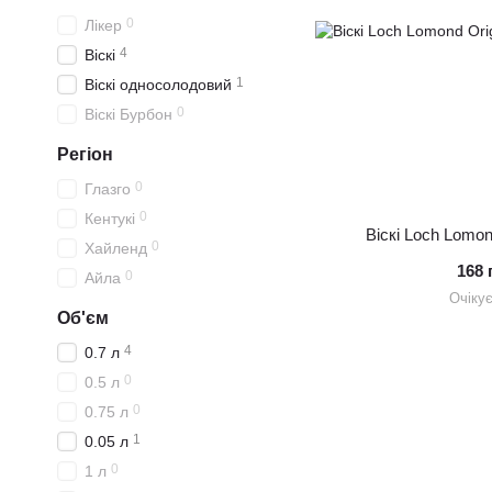
0
Лікер
4
Віскі
1
Віскі односолодовий
0
Віскі Бурбон
Регіон
0
Глазго
0
Кентукі
Віскі Loch Lomon
0
Хайленд
168 
0
Айла
Очіку
Об'єм
4
0.7 л
0
0.5 л
0
0.75 л
1
0.05 л
0
1 л