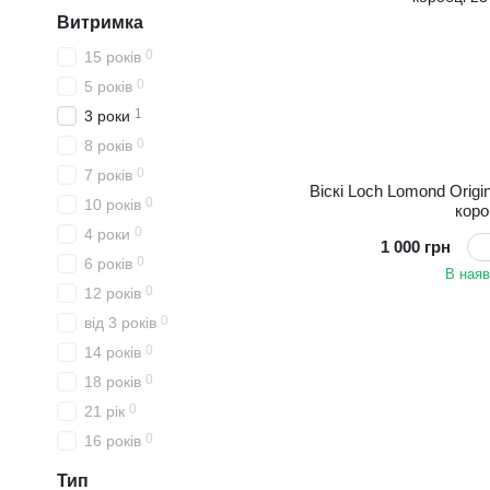
Витримка
0
15 років
0
5 років
1
3 роки
0
8 років
0
7 років
Віскі Loch Lomond Origi
0
10 років
коро
0
4 роки
1 000 грн
0
6 років
В наяв
0
12 років
0
від 3 років
0
14 років
0
18 років
0
21 рік
0
16 років
Тип