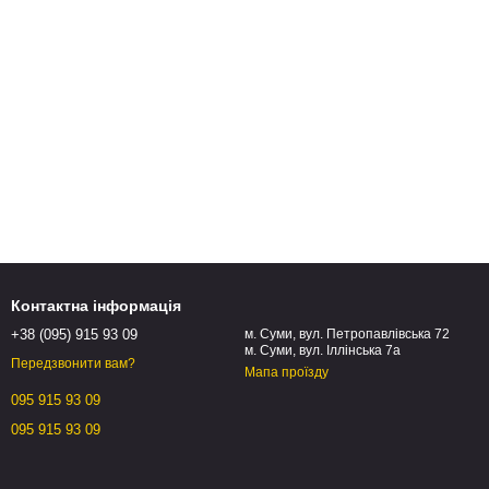
Контактна інформація
+38 (095) 915 93 09
м. Суми, вул. Петропавлівська 72
м. Суми, вул. Іллінська 7а
Передзвонити вам?
Мапа проїзду
095 915 93 09
095 915 93 09