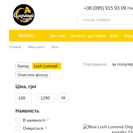
Перейти до основного контенту
+38 (095) 915 93 09
Пе
Каталог
Про нас
Оплата і доставка
Блог
Угод
Головна
Міцні напої
Віскі
Сортування:
за популя
Бренд:
Loch Lomond
Очистити фільтр
Ціна, грн
Від Ціна, грн
До Ціна, грн
ОК
Наявність
3
В наявності
2
Очікується