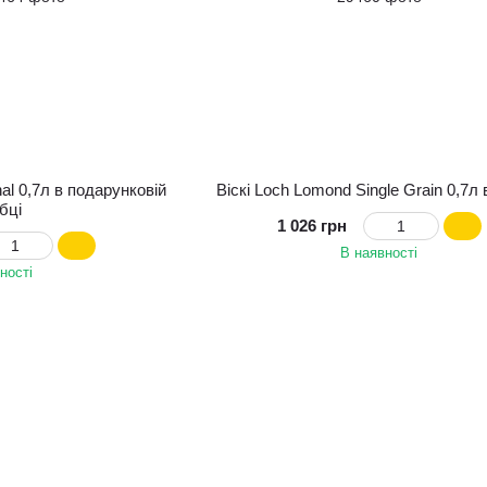
nal 0,7л в подарунковій
Віскі Loch Lomond Single Grain 0,7л 
бці
1 026 грн
В наявності
ності