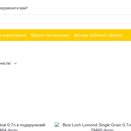
редзвонити вам?
а користувача
Відгуки про магазин
Договір публічної оферти
рністю