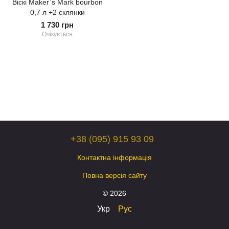
Віскі Maker`s Mark bourbon
0,7 л +2 склянки
1 730 грн
Очікується
+38 (095) 915 93 09
Контактна інформація
Повна версія сайту
© 2026
Укр
Рус