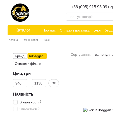
Перейти до основного контенту
+38 (095) 915 93 09
Пе
Каталог
Про нас
Оплата і доставка
Блог
Угод
Головна
Міцні напої
Віскі
Сортування:
за популя
Бренд:
Kilbeggan
Очистити фільтр
Ціна, грн
Від Ціна, грн
До Ціна, грн
ОК
Наявність
2
В наявності
0
Очікується