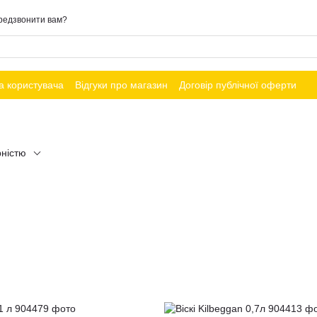
редзвонити вам?
а користувача
Відгуки про магазин
Договір публічної оферти
рністю