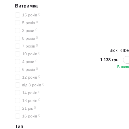
Витримка
0
15 років
0
5 років
0
3 роки
0
8 років
0
7 років
Віскі Kilb
0
10 років
1 138 грн
0
4 роки
В наяв
0
6 років
0
12 років
0
від 3 років
0
14 років
0
18 років
0
21 рік
0
16 років
Тип