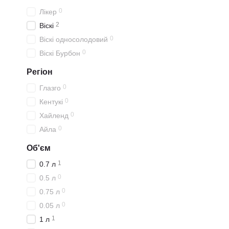
0
Лікер
2
Віскі
0
Віскі односолодовий
0
Віскі Бурбон
Регіон
0
Глазго
0
Кентукі
0
Хайленд
0
Айла
Об'єм
1
0.7 л
0
0.5 л
0
0.75 л
0
0.05 л
1
1 л