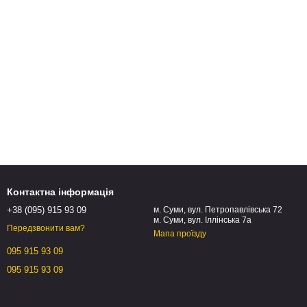
Контактна інформація
+38 (095) 915 93 09
м. Суми, вул. Петропавлівська 72
м. Суми, вул. Іллінська 7а
Передзвонити вам?
Мапа проїзду
095 915 93 09
095 915 93 09