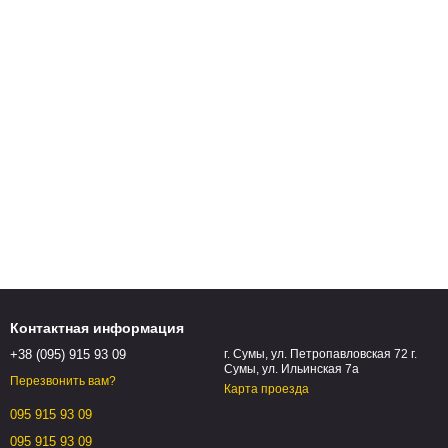
Контактная информация
+38 (095) 915 93 09
г. Сумы, ул. Петропавловская 72 г.
Сумы, ул. Ильинская 7а
Перезвонить вам?
Карта проезда
095 915 93 09
095 915 93 09