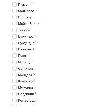
Мы всегда готовы ответи
3
П'емонт
5
Мальборо
вино montepulciano
4
Пфальц
7
Майпо Велей
2
Токай
Вино Калифорн
4
Бургундия
Рады вашему визиту в
ин
1
Бургундия
европейские виды, ведь
1
Пенедес
представлены широкий в
2
Руеда
Широкий выбор вин и сыр
1
Мускаде
Вино Калифорн
3
Сан Хуан
Мы заботимся о том, чт
5
Мендоса
пару минут
купить в киев
3
Клататюд
необходимые для этого 
1
Мукузани
предлагая отличные вари
1
Сардиния
1
Кот-де-Бар