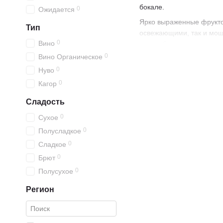
бокале.
0
Ожидается
Ярко выраженные фруктов
Тип
освежающими, так и мощ
0
Вино
разнообразие и уникальн
кислотностью. Солнечные
0
Вино Органическое
вино.
0
Нуво
Калифорния особенно сла
0
Кагор
«Роберт Мондави» отлич
Сладость
среди гурманов, так и те
0
Сухое
Вина Калифорни
0
Полусладкое
Высочайшее качество и р
0
Сладкое
Практически все они прох
0
Брют
и дуб. В совокупности с
0
Полусухое
насыщенный вкус;
Регион
глубину и мягкость;
возможность развити
Практика выдержки в дуб