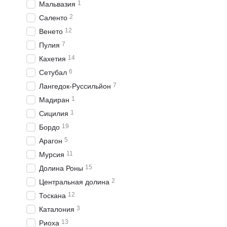
1
Мальвазия
знаменитых сортов, асс
2
Саленто
полюбился местными вино
отличаются более высоко
12
Венето
7
Пулия
Другим интересным сорто
а цвету — рубиновой глу
14
Кахетия
глубокими ароматами чер
6
Сетубал
Что касается кулинарных
7
Лангедок-Руссильйон
простых паст до сложных
1
Мадиран
Вино Калифорни
1
Сицилия
19
Бордо
Калифорнийское вино куп
5
правильный выбор, стоит
Арагон
11
Мурсия
Первое, на что стоит об
зависимости от ваших ли
15
Долина Роны
2
Центральная долина
Интернет-магазин «Сырн
оптимально под свой зап
12
Тоскана
можете выбрать наиболе
3
Каталония
уголки Украины.
13
Риоха