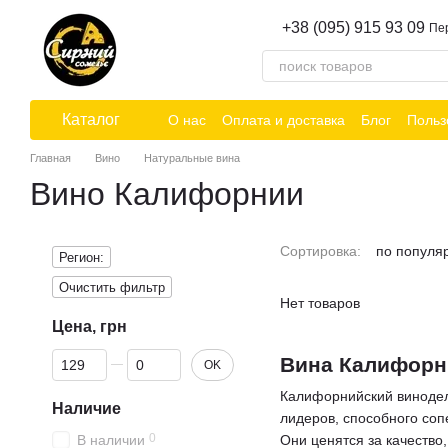
Перейти к основному контенту
+38 (095) 915 93 09
Пе
Каталог
О нас
Оплата и доставка
Блог
Польз
Главная
Вино
Натуральные вина
Вино Калифорнии
Сортировка:
по популя
Регион:
Очистить фильтр
Нет товаров
Цена, грн
От Цена, грн
До Цена, грн
Вина Калифорни
OK
Калифорнийский винодел
Наличие
лидеров, способного соп
0
В наличии
Они ценятся за качество