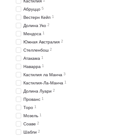
2
Кастилия
5
Абруццо
1
Вестерн Кейп
2
Долина Уко
1
Мендоса
2
Южная Австралия
2
Стелленбош
1
Атакама
1
Наварра
3
Кастилия ла Манча
1
Кастилия-Ла-Манча
2
Долина Луари
1
Прованс
1
Торо
1
Мозель
2
Соаве
2
Шабли