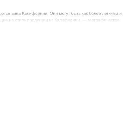
аются вина Калифорнии. Они могут быть как более легкими и
щие на стиль продукции из Калифорнии, — географическое
озволяет ягодам сохранять баланс между сахаром и
 развития насыщенных ароматов, которыми характеризуется
виноделия региона и воплощающей его дух. Напитки от
 способностью к выдержке. Это делает их популярными как
рния особенно славится производством красных сухих.
совой палитре таких теплых нот, как ваниль, шоколад, специи
то обеспечивает напиткам:
 сделанного из винограда Зинфандель. Это — один из самых