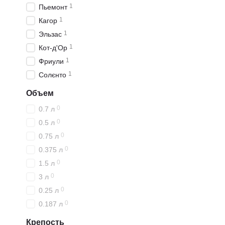
1
Пьемонт
1
Кагор
1
Эльзас
1
Кот-д'Ор
1
Фриули
1
Солєнто
Объем
0
0.7 л
0
0.5 л
0
0.75 л
0
0.375 л
0
1.5 л
0
3 л
0
0.25 л
0
0.187 л
Крепость