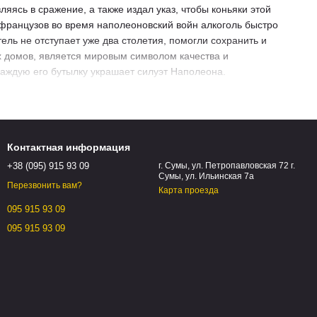
яясь в сражение, а также издал указ, чтобы коньяки этой
французов во время наполеоновский войн алкоголь быстро
ель не отступает уже два столетия, помогли сохранить и
х домов, является мировым символом качества и
каждую его бутылку украшает силуэт Наполеона.
а столетия работы так и не начал выращивать виноград
бым сочетанием почвенных и климатических характеристик,
Контактная информация
лан, белый виноград с низким содержанием сахара и
Шампань (из него создают спирты с выдержкой 20 лет и
+38 (095) 915 93 09
г. Сумы, ул. Петропавловская 72 г.
Сумы, ул. Ильинская 7а
), Бордери (для спиртов выдержкой 15 лет, во вкусе
Перезвонить вам?
Карта проезда
кусом винограда).
095 915 93 09
лических емкостях. Естественная ферментация длится неделю.
095 915 93 09
ции на осадке, поэтому осадок в процессе перегонки не
тающих в Тронсайском лесу. Первый этап выдержки,
же были использованы, они насыщают спирты уникальными