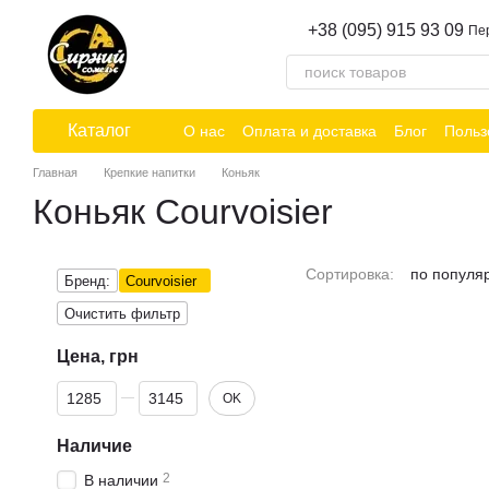
Перейти к основному контенту
+38 (095) 915 93 09
Пе
Каталог
О нас
Оплата и доставка
Блог
Польз
Главная
Крепкие напитки
Коньяк
Коньяк Courvoisier
Сортировка:
по популя
Бренд:
Courvoisier
Очистить фильтр
Цена, грн
От Цена, грн
До Цена, грн
OK
Наличие
2
В наличии