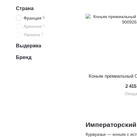
Страна
6
Франция
0
Армения
0
Украина
Выдержка
Бренд
Коньяк премиальный C
2 415
Ожида
Императорский 
Курвуазье — коньяк с ис