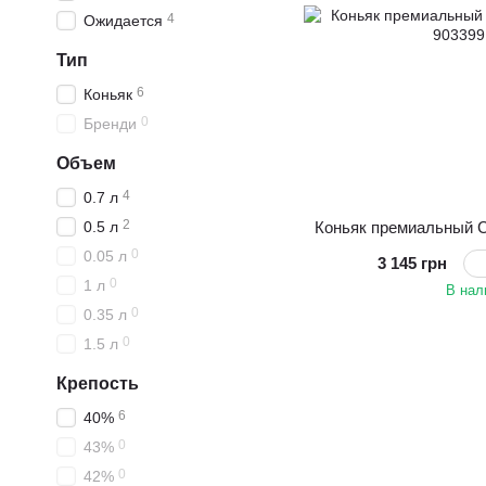
4
Ожидается
Тип
6
Коньяк
0
Бренди
Объем
4
0.7 л
2
Коньяк премиальный C
0.5 л
0
0.05 л
3 145 грн
0
1 л
В нал
0
0.35 л
0
1.5 л
Крепость
6
40%
0
43%
0
42%