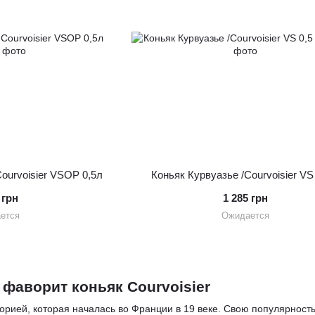
ourvoisier VSОР 0,5л
Коньяк Курвуазье /Courvoisier VS 
 грн
1 285 грн
ется
Ожидается
фаворит коньяк Courvoisier
торией, которая началась во Франции в 19 веке. Свою популярность