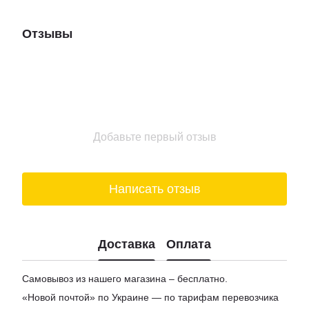
Подарочные наборы новый год
Отзывы
Коньяки цена
Набор корпоративных подарков
Магазины мармелад
Доставка пиво киев
Купить шоколад в киеве
Подарочные боксы для женщин
Добавьте первый отзыв
Цена на вино
Заказ сыра
Написать отзыв
Доставка
Оплата
Самовывоз из нашего магазина – бесплатно.
«Новой почтой» по Украине — по тарифам перевозчика