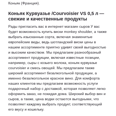
Коньяк (Франция).
Коньяк Курвуазье /Courvoisier VS 0,5 л —
свежие и качественные продукты
Рады пригласить вас в
интернет магазин сыров
У вас
будет возможность
купить виски monkey shoulder
, а также
выбрать изысканные сорта, включая знаменитые
европейские виды, ведь
шотландский виски цены
в
нашем ассортименте приятно удивят своей выгодностью
и высоким качеством. Мы предлагаем разнообразный
ассортимент продукции, включая известные позиции,
например,
сыры с козьего молока
,
коньяк курвуазье
courvoisier
и
смесь овощей
. Мы предлагаем также
широкий ассортимент безалкогольной продукции, а
именно
безалкогольное красное вино
. Для комфорта
наших клиентов мы предлагаем возможность услуги
подарочный набор с доставкой
, которая позволяет легко
оформить заказ, не покидая дома. Широкий выбор вин и
сыров, а также,
цена водки
остаются выгодными, что
позволяет каждому выбрать продукт, соответствующий
его вкусу и кошельку.