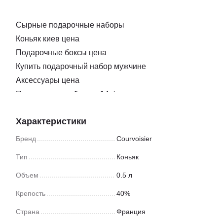
Сырные подарочные наборы
Коньяк киев цена
Подарочные боксы цена
Купить подарочный набор мужчине
Аксессуары цена
Подарочные наборы к 14 февраля
Нож для нарезки сыра
Характеристики
Купить подарок ко дню влюбленных
Бокс подарочный для подруги
Бренд
Courvoisier
Сыр с плесенью купить одесса
Тип
Коньяк
Подарочные коробки ко дню святого валентина
Объем
0.5 л
Заказать соки
Подарки на новый год боксы
Крепость
40%
Закуска доставка
Страна
Франция
Магазин мармелад киев