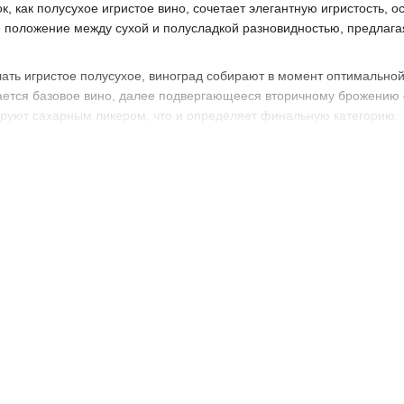
к, как полусухое игристое вино, сочетает элегантную игристость,
 положение между сухой и полусладкой разновидностью, предлаг
ать игристое полусухое, виноград собирают в момент оптимальной 
ается базовое вино, далее подвергающееся вторичному брожению —
ируют сахарным ликером, что и определяет финальную категорию.
ты, нередко с оттенками зеленого яблока, груши, цитрусовых и цве
тью, не заглушающей естественную кислотность, а лишь слегка ее 
ревосходно подходит для дружеских встреч и праздничных тостов.
ер, белое мясо, морепродукты, мягкие сыры, фрукты.
полусухое: ассортимент
 — это легкость, неповторимый вкус и праздничное настроение в л
изысканными деликатесами. Напиток преимущественно имеет идеал
я крепость 11-12%, сохраняющая легкость и элегантность, и при 
а «рождения», полусухое игристое вино имеет свои отличия. Так, 
но, являются: