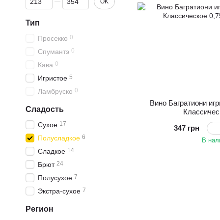
OK
Тип
0
Просекко
0
Спумантэ
0
Кава
5
Игристое
0
Ламбруско
Вино Багратиони иг
Сладость
Классичес
17
Сухое
347 грн
6
Полусладкое
В нал
14
Сладкое
24
Брют
7
Полусухое
7
Экстра-сухое
Регион