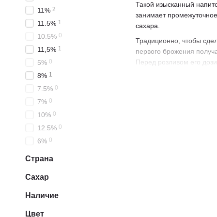
Такой изысканный напито
2
11%
занимает промежуточное
1
11.5%
сахара.
0
10.5%
Традиционно, чтобы сдел
1
11,5%
первого брожения получ
Перед розливом его доз
0
5%
1
8%
Фруктовые и цветочные но
мягкий, с легкой сладос
0
7.5%
для употребления — он п
0
7%
различные блюда: наприм
0
10%
Игристое вино 
0
12.5%
0
6%
Игристое вино полусухое
наслаждаться вместе с 
Страна
обеспечивает алкогольна
Сахар
В зависимости от регион
ценящееся гурманами ви
Наличие
Шаранте, Франция;
Цвет