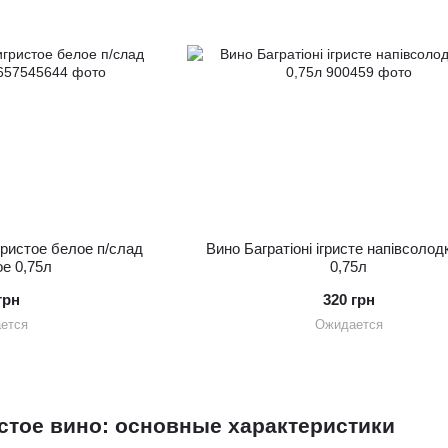
ристое белое п/слад
Вино Багратіоні ігристе напівсолод
е 0,75л
0,75л
грн
320 грн
ется
Ожидается
стое вино: основные характеристики