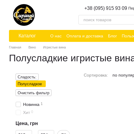
Перейти к основному контенту
+38 (095) 915 93 09
Пе
Каталог
О нас
Оплата и доставка
Блог
Польз
Главная
Вино
Игристые вина
Полусладкие игристые вин
Сортировка:
по популя
Сладость:
Полусладкое
Очистить фильтр
1
Новинка
0
Хит
Цена, грн
От Цена, грн
До Цена, грн