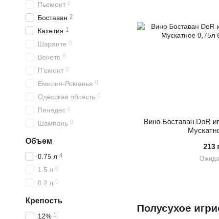
0
Пьемонт
2
Боставан
1
Кахетия
0
Шаранте
0
Венето
0
П'емонт
0
Емилия-Романья
0
Одесская область
0
Пенедес
Вино Боставан DoR иг
0
Шампань
Мускатно
Объем
213 
4
0.75 л
Ожида
0
1.5 л
0
0.2 л
Крепость
Полусухое игри
1
12%