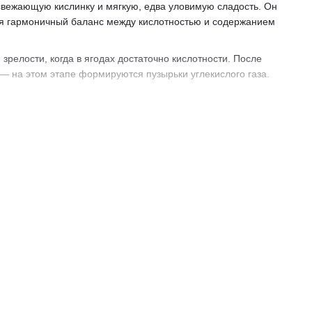
 освежающую кислинку и мягкую, едва уловимую сладость. Он
ая гармоничный баланс между кислотностью и содержанием
зрелости, когда в ягодах достаточно кислотности. После
 на этом этапе формируются пузырьки углекислого газа.
тов — этим славится игристое вино полусухое. Его вкус
смягчающей. Это делает напиток особенно приятным и легким
 Благодаря универсальному вкусу, идеально оттеняет
юбой момент. Его можно пить как аперитив или же
ьный баланс между свежестью и глубиной вкуса. Это
этом не перегружающая вкусовые рецепторы.
наиболее популярными регионами, где изготавливают