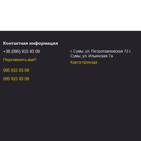
енсо, Айрен, Уньи-Блан), обеспечивают напитку чистый,
 полусухое, как просекко. Эту разновидность делают
Контактная информация
ной ферментацией в резервуарах. Выраженный фруктово-
+38 (095) 915 93 09
г. Сумы, ул. Петропавловская 72 г.
Сумы, ул. Ильинская 7а
. Полусухое игристое вино из него славится своей нежностью,
Перезвонить вам?
Карта проезда
095 915 93 09
095 915 93 09
расоту момента. Белое игристое полусухое — освежающее, со
ть и утонченность в одном бокале — вот, чем славится
нежно-розовым цветом.
е качества виноградных сортов и особенности винодельческих