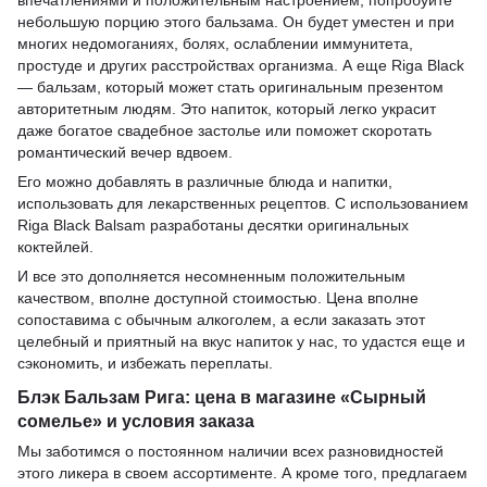
впечатлениями и положительным настроением, попробуйте
небольшую порцию этого бальзама. Он будет уместен и при
многих недомоганиях, болях, ослаблении иммунитета,
простуде и других расстройствах организма. А еще Riga Black
— бальзам, который может стать оригинальным презентом
авторитетным людям. Это напиток, который легко украсит
даже богатое свадебное застолье или поможет скоротать
романтический вечер вдвоем.
Его можно добавлять в различные блюда и напитки,
использовать для лекарственных рецептов. С использованием
Riga Black Balsam разработаны десятки оригинальных
коктейлей.
И все это дополняется несомненным положительным
качеством, вполне доступной стоимостью. Цена вполне
сопоставима с обычным алкоголем, а если заказать этот
целебный и приятный на вкус напиток у нас, то удастся еще и
сэкономить, и избежать переплаты.
Блэк Бальзам Рига: цена в магазине «Сырный
сомелье» и условия заказа
Мы заботимся о постоянном наличии всех разновидностей
этого ликера в своем ассортименте. А кроме того, предлагаем