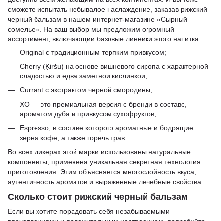
сможете испытать небывалое наслаждение, заказав рижский
черный бальзам в нашем интернет-магазине «Сырный
сомелье». На ваш выбор мы предложим огромный
ассортимент, включающий базовые линейки этого напитка:
Original с традиционным терпким привкусом;
Cherry (Ķiršu) на основе вишневого сиропа с характерной
сладостью и едва заметной кислинкой;
Currant с экстрактом черной смородины;
XO — это премиальная версия с бренди в составе,
ароматом дуба и привкусом сухофруктов;
Espresso, в составе которого ароматные и бодрящие
зерна кофе, а также горечь трав.
Во всех ликерах этой марки использованы натуральные
компоненты, применена уникальная секретная технология
приготовления. Этим объясняется многослойность вкуса,
аутентичность ароматов и выраженные лечебные свойства.
Сколько стоит рижский черный бальзам
Если вы хотите порадовать себя незабываемыми