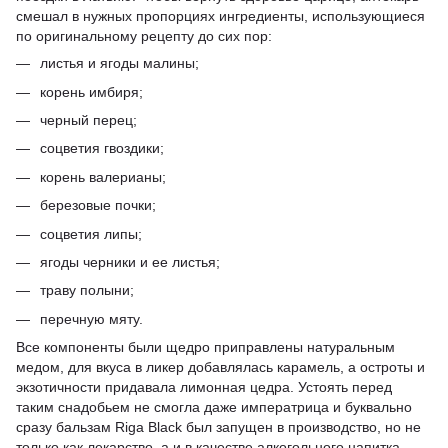
смешал в нужных пропорциях ингредиенты, использующиеся
по оригинальному рецепту до сих пор:
листья и ягоды малины;
корень имбиря;
черный перец;
соцветия гвоздики;
корень валерианы;
березовые почки;
соцветия липы;
ягоды черники и ее листья;
траву полыни;
перечную мяту.
Все компоненты были щедро приправлены натуральным
медом, для вкуса в ликер добавлялась карамель, а остроты и
экзотичности придавала лимонная цедра. Устоять перед
таким снадобьем не смогла даже императрица и буквально
сразу бальзам Riga Black был запущен в производство, но не
только как лекарство, а и в качестве алкогольного напитка.