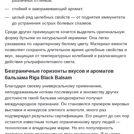
различных оттенков;
стойкий и завораживающий аромат;
целый ряд целебных свойств — от поднятия иммунитета
до устранения острых болевых спазмов.
Среди других преимуществ хочется выделить оригинальную
форму бутылки из натуральной керамики. Она легко
узнаваема по характерному белому цвету. Материал емкости
позволяет сохранять длительное время целебные свойства и
вкус, защищая от температурных колебаний и разлагающего
действия ультрафиолетового света.
Безграничные горизонты вкусов и ароматов
бальзама Riga Black Balsam
Благодаря своему универсальному применению,
неподражаемым ноткам послевкусия и множеству других
достоинств такой бальзам неоднократно получал
международное признание. Он становился призером мировых
выставок и конкурсов элитного алкоголя, много раз
подтверждал результаты сертификации. Его рецепт до сих пор
остается известным только ограниченному кругу людей —
технологам и владельцам марки. Но его популярность
доступна всем желающим на всех континентах. И вы тоже