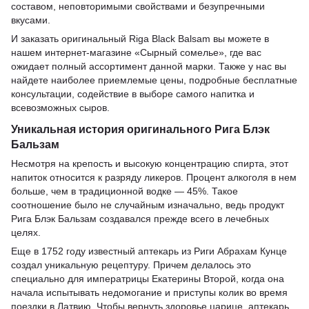
составом, неповторимыми свойствами и безупречными
вкусами.
И заказать оригинальный Riga Black Balsam вы можете в
нашем интернет-магазине «Сырный сомелье», где вас
ожидает полный ассортимент данной марки. Также у нас вы
найдете наиболее приемлемые цены, подробные бесплатные
консультации, содействие в выборе самого напитка и
всевозможных сыров.
Уникальная история оригинального Рига Блэк
Бальзам
Несмотря на крепость и высокую концентрацию спирта, этот
напиток относится к разряду ликеров. Процент алкоголя в нем
больше, чем в традиционной водке — 45%. Такое
соотношение было не случайным изначально, ведь продукт
Рига Блэк Бальзам создавался прежде всего в лечебных
целях.
Еще в 1752 году известный аптекарь из Риги Абрахам Кунце
создал уникальную рецептуру. Причем делалось это
специально для императрицы Екатерины Второй, когда она
начала испытывать недомогание и приступы колик во время
поездки в Латвию. Чтобы вернуть здоровье царице, аптекарь