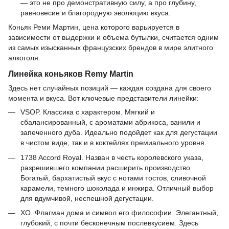
— это не про демонстративную силу, а про глубину,
равновесие и благородную эволюцию вкуса.
Коньяк Реми Мартин, цена которого варьируется в
зависимости от выдержки и объема бутылки, считается одним
из самых изысканных французских брендов в мире элитного
алкоголя.
Линейка коньяков Remy Martin
Здесь нет случайных позиций — каждая создана для своего
момента и вкуса. Вот ключевые представители линейки:
VSOP. Классика с характером. Мягкий и
сбалансированный, с ароматами абрикоса, ванили и
запеченного дуба. Идеально подойдет как для дегустации
в чистом виде, так и в коктейлях премиального уровня.
1738 Accord Royal. Назван в честь королевского указа,
разрешившего компании расширить производство.
Богатый, бархатистый вкус с нотами тостов, сливочной
карамели, темного шоколада и инжира. Отличный выбор
для вдумчивой, неспешной дегустации.
XO. Флагман дома и символ его философии. Элегантный,
глубокий, с почти бесконечным послевкусием. Здесь