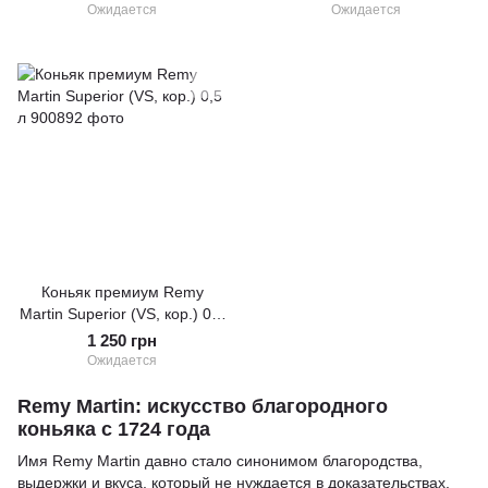
Ожидается
Ожидается
Коньяк премиум Remy
Martin Superior (VS, кор.) 0,5
л
1 250 грн
Ожидается
Remy Martin: искусство благородного
коньяка с 1724 года
Имя Remy Martin давно стало синонимом благородства,
выдержки и вкуса, который не нуждается в доказательствах.