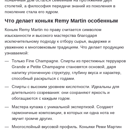
Коньячный дом остался семейным на протяжении двух
столетий, а философия передачи знаний из поколения в
поколение стала его ядром.
Что делает коньяк Remy Martin особенным
Коньяк Remy Martin по праву считается символом
изысканности и высокого мастерства благодаря
исключительному подходу к отбору сырья, выдержке и
уважению к многовековым традициям. Что делает продукцию
узнаваемой:
Только Fine Champagne. Спирты из престижных терруаров
Grande и Petite Champagne становятся основой, даря
напитку утонченную структуру, глубину вкуса и характер,
способный раскрыться с годами.
Спирты с высоким уровнем кислотности. Идеальны для
длительного созревания: они сохраняют яркость и
обогащаются с каждым годом.
Мастера купажа с уникальной экспертизой. Создают
гармоничные композиции, в которых ни одна нота не
звучит громче других.
Многослойный вкусовой профиль. Коньяки Реми Мартин