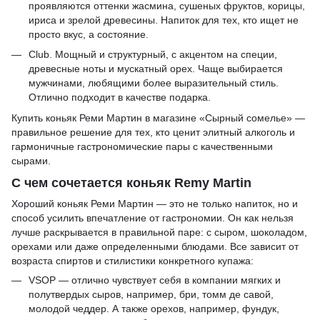
проявляются оттенки жасмина, сушеных фруктов, корицы,
ириса и зрелой древесины. Напиток для тех, кто ищет не
просто вкус, а состояние.
Club. Мощный и структурный, с акцентом на специи,
древесные ноты и мускатный орех. Чаще выбирается
мужчинами, любящими более выразительный стиль.
Отлично подходит в качестве подарка.
Купить коньяк Реми Мартин в магазине «Сырный сомелье» —
правильное решение для тех, кто ценит элитный алкоголь и
гармоничные гастрономические пары с качественными
сырами.
С чем сочетается коньяк Remy Martin
Хороший коньяк Реми Мартин — это не только напиток, но и
способ усилить впечатление от гастрономии. Он как нельзя
лучше раскрывается в правильной паре: с сыром, шоколадом,
орехами или даже определенными блюдами. Все зависит от
возраста спиртов и стилистики конкретного купажа:
VSOP — отлично чувствует себя в компании мягких и
полутвердых сыров, например, бри, томм де савой,
молодой чеддер. А также орехов, например, фундук,