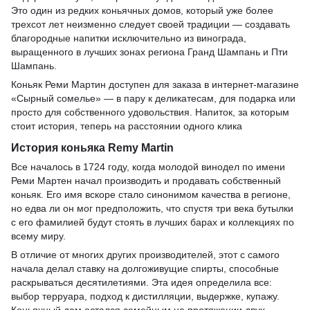
Это один из редких коньячных домов, который уже более
трехсот лет неизменно следует своей традиции — создавать
благородные напитки исключительно из винограда,
выращенного в лучших зонах региона Гранд Шампань и Пти
Шампань.
Коньяк Реми Мартин доступен для заказа в интернет-магазине
«Сырный сомелье» — в пару к деликатесам, для подарка или
просто для собственного удовольствия. Напиток, за которым
стоит история, теперь на расстоянии одного клика
История коньяка Remy Martin
Все началось в 1724 году, когда молодой винодел по имени
Реми Мартен начал производить и продавать собственный
коньяк. Его имя вскоре стало синонимом качества в регионе,
но едва ли он мог предположить, что спустя три века бутылки
с его фамилией будут стоять в лучших барах и коллекциях по
всему миру.
В отличие от многих других производителей, этот с самого
начала делал ставку на долгоживущие спирты, способные
раскрываться десятилетиями. Эта идея определила все:
выбор терруара, подход к дистилляции, выдержке, купажу.