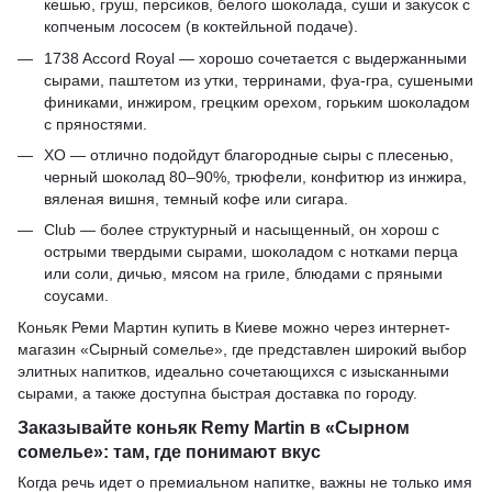
кешью, груш, персиков, белого шоколада, суши и закусок с
копченым лососем (в коктейльной подаче).
1738 Accord Royal — хорошо сочетается с выдержанными
сырами, паштетом из утки, терринами, фуа-гра, сушеными
финиками, инжиром, грецким орехом, горьким шоколадом
с пряностями.
XO — отлично подойдут благородные сыры с плесенью,
черный шоколад 80–90%, трюфели, конфитюр из инжира,
вяленая вишня, темный кофе или сигара.
Club — более структурный и насыщенный, он хорош с
острыми твердыми сырами, шоколадом с нотками перца
или соли, дичью, мясом на гриле, блюдами с пряными
соусами.
Коньяк Реми Мартин купить в Киеве можно через интернет-
магазин «Сырный сомелье», где представлен широкий выбор
элитных напитков, идеально сочетающихся с изысканными
сырами, а также доступна быстрая доставка по городу.
Заказывайте коньяк Remy Martin в «Сырном
сомелье»: там, где понимают вкус
Когда речь идет о премиальном напитке, важны не только имя