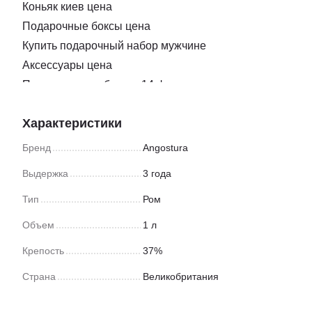
Коньяк киев цена
Подарочные боксы цена
Купить подарочный набор мужчине
Аксессуары цена
Подарочные наборы к 14 февраля
Нож для нарезки сыра
Характеристики
Купить подарок ко дню влюбленных
Бокс подарочный для подруги
Бренд
Angostura
Сыр с плесенью купить одесса
Выдержка
3 года
Подарочные коробки ко дню святого валентина
Тип
Ром
Заказать соки
Подарки на новый год боксы
Объем
1 л
Закуска доставка
Крепость
37%
Магазин мармелад киев
Страна
Великобритания
Подарочные наборы новый год
Коньяки цена