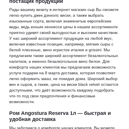
постащик продукции
Рады вашему визиту в
интернет магазин сыр
Вы сможете
легко
купить джек дэниэлс виски
, а также выбрать
изысканные сорта, включая знаменитые европейские
виды, ведь
коньяк хеннесси цены
в нашем ассортименте
приятно удивят своей выгодностью и высоким качеством.
У нас широкий ассортимент продукции на любой вкус,
включая известные позиции, например,
мягкие сыры с
белой плесенью
,
вино игристое италия
и
grissini
. Мы
предлагаем также широкий ассортимент безалкогольных
напитков, а именно
безалкогольное вино белое
. Для
комфорта наших клиентов мы предлагаем возможность
услуги
подарки на 8 марта доставка
, которая позволяет
легко оформить заказ, не покидая дома. Широкий выбор
вин и сыров, а также,
цена на виски black velvet
остаются
доступными, что даёт возможность каждому подобрать
что-то под свои предпочтения и финансовые
возможности.
Ром Angostura Reserva 1л — быстрая и
удобная доставка
Мы заботимся о комфорте наших клиентов. Вы можете