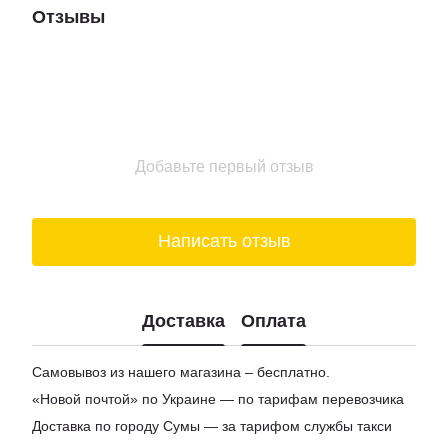
Набор корпоративных подарков
Отзывы
Магазины мармелад
Доставка пиво киев
Купить шоколад в киеве
Подарочные боксы для женщин
Цена на вино
Добавьте первый отзыв
Заказ сыра
Написать отзыв
Доставка
Оплата
Самовывоз из нашего магазина – бесплатно.
«Новой почтой» по Украине — по тарифам перевозчика
Доставка по городу Сумы — за тарифом службы такси