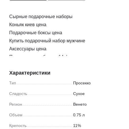
Сырные подарочные наборы
Коньяк киев цена
Подарочные боксы цена
Купить подарочный набор мужчине
Аксессуары цена
Подарочные наборы к 14 февраля
Нож для нарезки сыра
Характеристики
Купить подарок ко дню влюбленных
Бокс подарочный для подруги
Тип
Просекко
Сыр с плесенью купить одесса
Сладость
Сухое
Подарочные коробки ко дню святого валентина
Регион
Венето
Заказать соки
Подарки на новый год боксы
Объем
0.75 л
Закуска доставка
Крепость
11%