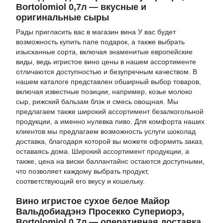
Bortolomiol 0,7л — вкусные и
оригинальные сыры
Рады пригласить вас в
магазин вина
У вас будет
возможность
купить папе подарок
, а также выбрать
изысканные сорта, включая знаменитые европейские
виды, ведь
игристое вино цены
в нашем ассортименте
отличаются доступностью и безупречным качеством. В
нашем каталоге представлен обширный выбор товаров,
включая известные позиции, например,
козье молоко
сыр
,
рижский бальзам блэк
и
смесь овощная
. Мы
предлагаем также широкий ассортимент безалкогольной
продукции, а именно
нулевка пиво
. Для комфорта наших
клиентов мы предлагаем возможность услуги
шоколад
доставка
, благодаря которой вы можете оформить заказ,
оставаясь дома. Широкий ассортимент продукции, а
также,
цена на виски баллантайнс
остаются доступными,
что позволяет каждому выбрать продукт,
соответствующий его вкусу и кошельку.
Вино игристое сухое белое Майор
Вальдобиадэнэ Просекко Супериорэ,
Bortolomiol 0,7л — оперативная доставка