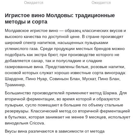
Ожидается
Ожидается
Игристое вино Молдовы: традиционные
методы и сорта
Молдавское игристое вино — образец классических вкусов и
высокого качества по доступной цене. В стране производят
широкий спектр напитков, насыщенных пузырьками
углекислого газа. Среди продукции местных брендов можно
подобрать как экстра брют, при производстве которого не
добавляется сахар, так и полусладкие и сладкие
газированные вина. Представлены белые, розовые напитки,
основой которых служат хорошо известные сорта винограда:
Шардоне, Пино Нуар, Совиньон Блан, Мускат, Пино Блан,
Траминер.
Большинство производителей применяют метод Шарма. Для
вторичной ферментации, во время которой и образуются
пузырьки, сусло помещают в большие по объему стальные
резервуары. Классический метод со вторичной ферментацией
в бутылках, которая занимает не менее 9 месяцев, использует
винодельня Cricova.
Вкусы вина различаются в зависимости от метода