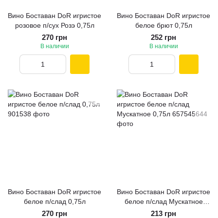
Вино Боставан DoR игристое
Вино Боставан DoR игристое
розовое п/сух Розэ 0,75л
белое брют 0,75л
270 грн
252 грн
В наличии
В наличии
Вино Боставан DoR игристое
Вино Боставан DoR игристое
белое п/слад 0,75л
белое п/слад Мускатное
0,75л
270 грн
213 грн