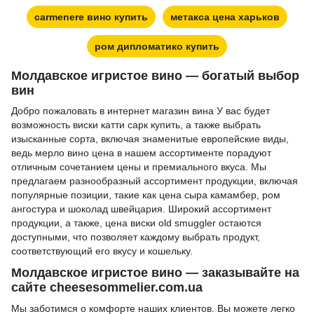
carmenere вино купить
метакса цена харьков
ром дипломатико купить
Молдавское игристое вино — богатый выбор
вин
Добро пожаловать в
интернет магазин вина
У вас будет
возможность
виски катти сарк купить
, а также выбрать
изысканные сорта, включая знаменитые европейские виды,
ведь
мерло вино цена
в нашем ассортименте порадуют
отличным сочетанием цены и премиального вкуса. Мы
предлагаем разнообразный ассортимент продукции, включая
популярные позиции, такие как
цена сыра камамбер
,
ром
ангостура
и
шоколад швейцария
. Широкий ассортимент
продукции, а также,
цена виски old smuggler
остаются
доступными, что позволяет каждому выбрать продукт,
соответствующий его вкусу и кошельку.
Молдавское игристое вино — заказывайте на
сайте cheesesommelier.com.ua
Мы заботимся о комфорте наших клиентов. Вы можете легко