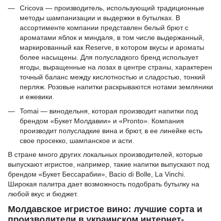
Cricova — производитель, использующий традиционные
методы шампанизации и выдержки в бутылках. В
ассортименте компании представлен белый брют с
ароматами яблок и миндаля, в том числе выдержанный,
маркированный как Reserve, в котором вкусы и ароматы
более насыщены. Для полусладкого бренд использует
ягоды, выращенные на лозах в центре страны, характерен
точный баланс между кислотностью и сладостью, тонкий
перляж. Розовые напитки раскрываются нотами земляники
и ежевики.
Tomai — винодельня, которая производит напитки под
брендом «Букет Молдавии» и «Pronto». Компания
производит полусладкие вина и брют, в ее линейке есть
свое просекко, шампанское и асти.
В стране много других локальных производителей, которые
выпускают игристое, например, такие напитки выпускают под
брендом «Букет Бессарабии», Bacio di Bolle, La Vinchi.
Широкая палитра дает возможность подобрать бутылку на
любой вкус и бюджет.
Молдавское игристое вино: лучшие сорта и
производители в украинском интернет-