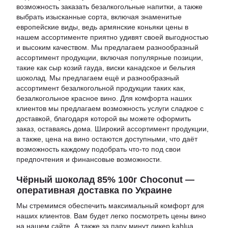
возможность
заказать безалкогольные напитки
, а также
выбрать изысканные сорта, включая знаменитые
европейские виды, ведь
армянские коньяки цены
в
нашем ассортименте приятно удивят своей выгодностью
и высоким качеством. Мы предлагаем разнообразный
ассортимент продукции, включая популярные позиции,
такие как
сыр козий гауда
,
виски канадское
и
бельгия
шоколад
. Мы предлагаем ещё и разнообразный
ассортимент безалкогольной продукции таких как,
безалкогольное красное вино
. Для комфорта наших
клиентов мы предлагаем возможность услуги
сладкое с
доставкой
, благодаря которой вы можете оформить
заказ, оставаясь дома. Широкий ассортимент продукции,
а также,
цена на вино
остаются доступными, что даёт
возможность каждому подобрать что-то под свои
предпочтения и финансовые возможности.
Чёрный шоколад 85% 100г Choconut —
оперативная доставка по Украине
Мы стремимся обеспечить максимальный комфорт для
наших клиентов. Вам будет легко посмотреть
цены вино
на нашем сайте. А также за пару минут
ликер kahlua