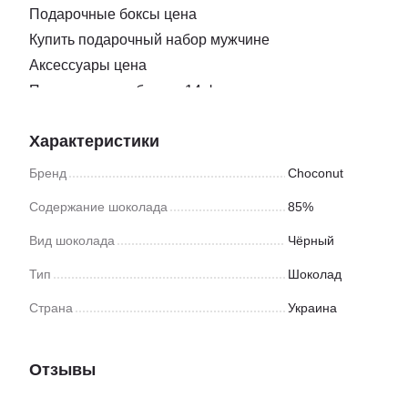
Подарочные боксы цена
Купить подарочный набор мужчине
Аксессуары цена
Подарочные наборы к 14 февраля
Нож для нарезки сыра
Характеристики
Купить подарок ко дню влюбленных
Бокс подарочный для подруги
Бренд
Choconut
Сыр с плесенью купить одесса
Содержание шоколада
85%
Подарочные коробки ко дню святого валентина
Вид шоколада
Чёрный
Заказать соки
Подарки на новый год боксы
Тип
Шоколад
Закуска доставка
Страна
Украина
Магазин мармелад киев
Подарочные наборы новый год
Отзывы
Коньяки цена
Набор корпоративных подарков