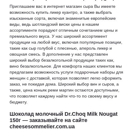
Приглашаем вас в
интернет магазин сыра
Вы имеете
возможность
купить ликер куантро
, а также выбрать
изысканные сорта, включая знаменитые европейские
виды, ведь
шотландский виски цены
в нашем
ассортименте порадуют отличным сочетанием цены и
премиального вкуса. У нас широкий ассортимент
продукции на любой вкус, включая популярные позиции,
такие как
сыр голубой с плесенью
,
апероль ликер
и
овощная смесь
. В дополнение у нас представлен
широкий выбор безалкогольной продукции таких как,
вино безалкогольное
. Для комфорта наших клиентов мы
предлагаем возможность услуги
подарочные наборы для
женщин с доставкой
, которая позволяет легко оформить
заказ, не покидая дома. Широкий выбор вин и сыров, а
также,
цена коньяк реми мартин
остаются доступными,
что позволяет каждому найти что-то по своему вкусу и
бюджету.
Шоколад молочный Dr.Choq Milk Nougat
150г — заказывайте на сайте
cheesesommelier.com.ua