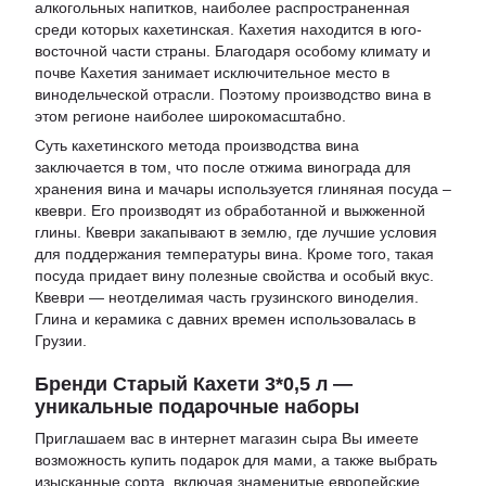
алкогольных напитков, наиболее распространенная
среди которых кахетинская. Кахетия находится в юго-
восточной части страны. Благодаря особому климату и
почве Кахетия занимает исключительное место в
винодельческой отрасли. Поэтому производство вина в
этом регионе наиболее широкомасштабно.
Суть кахетинского метода производства вина
заключается в том, что после отжима винограда для
хранения вина и мачары используется глиняная посуда –
квеври. Его производят из обработанной и выжженной
глины. Квеври закапывают в землю, где лучшие условия
для поддержания температуры вина. Кроме того, такая
посуда придает вину полезные свойства и особый вкус.
Квеври — неотделимая часть грузинского виноделия.
Глина и керамика с давних времен использовалась в
Грузии.
Бренди Старый Кахети 3*0,5 л —
уникальные подарочные наборы
Приглашаем вас в
интернет магазин сыра
Вы имеете
возможность
купить подарок для мами
, а также выбрать
изысканные сорта, включая знаменитые европейские