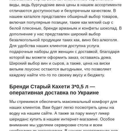
виды, ведь
бургундские вина цены
в нашем ассортименте
отличаются доступностью и безупречным качеством. В
нашем каталоге представлен обширный выбор товаров,
включая популярные позиции, такие как
мягкий сыр с
белой плесенью
,
бренди арманьяк
и
конфеты шоколад
. В
дополнение у нас представлен широкий выбор
безалкогольной продукции таких как,
вино без алкоголя
.
Для удобства наших клиентов доступна услуга
подарочные наборы для женщин с доставкой
, благодаря
которой вы можете оформить заказ, оставаясь дома.
Широкий выбор вин и сыров, а также,
цена на виски
вильям лоусонс
остаются выгодными, что позволяет
каждому найти что-то по своему вкусу и бюджету.
Бренди Старый Кахети 3*0,5 л —
оперативная доставка по Украине
Мы стремимся обеспечить максимальный комфорт для
наших клиентов. Вам будет легко посмотреть
цены на
водку
на нашем сайте. А также за пару минут
ликер
шериданс купить
в нашем интернет-магазине. Особое
внимание мы уделяем сервировке стола и всем
необходимым аксессуарам. В нашем ассортименте есть