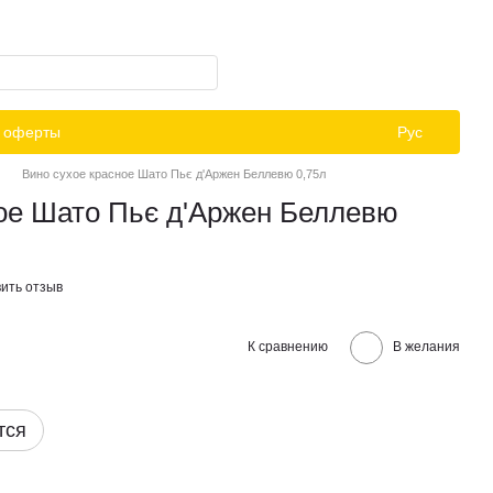
й оферты
Рус
Вино сухое красное Шато Пьє д'Аржен Беллевю 0,75л
ное Шато Пьє д'Аржен Беллевю
ить отзыв
К сравнению
В желания
тся