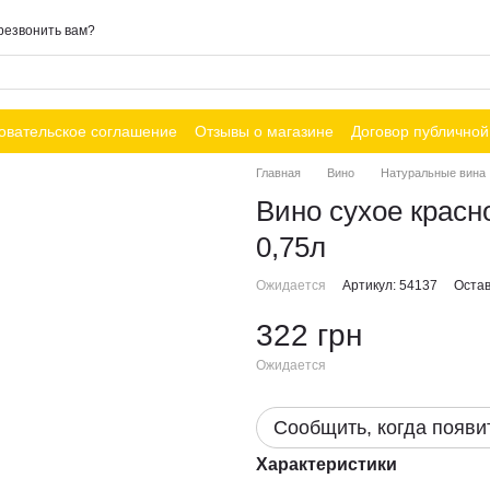
резвонить вам?
овательское соглашение
Отзывы о магазине
Договор публично
Главная
Вино
Натуральные вина
Вино сухое крас
0,75л
Ожидается
Артикул: 54137
Остав
322 грн
Ожидается
Сообщить, когда появи
Характеристики