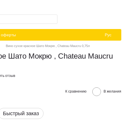
й оферты
Рус
Вино сухое красное Шато Мокрю , Chateau Maucru 0,75л
ое Шато Мокрю , Chateau Maucru
ить отзыв
К сравнению
В желания
Быстрый заказ