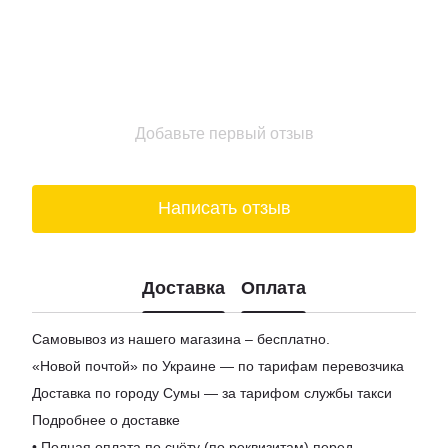
Магазин мармелад киев
Подарочные наборы новый год
Коньяки цена
Набор корпоративных подарков
Магазины мармелад
Добавьте первый отзыв
Доставка пиво киев
Купить шоколад в киеве
Подарочные боксы для женщин
Написать отзыв
Цена на вино
Заказ сыра
Доставка
Оплата
Самовывоз из нашего магазина – бесплатно.
«Новой почтой» по Украине — по тарифам перевозчика
Доставка по городу Сумы — за тарифом службы такси
Подробнее о доставке
• Полная оплата по счёту (по реквизитам) перед