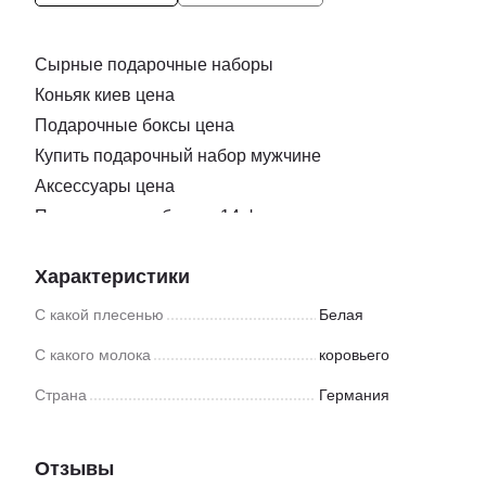
Сырные подарочные наборы
Коньяк киев цена
Подарочные боксы цена
Купить подарочный набор мужчине
Аксессуары цена
Подарочные наборы к 14 февраля
Нож для нарезки сыра
Характеристики
Купить подарок ко дню влюбленных
Бокс подарочный для подруги
С какой плесенью
Белая
Сыр с плесенью купить одесса
С какого молока
коровьего
Подарочные коробки ко дню святого валентина
Страна
Германия
Заказать соки
Подарки на новый год боксы
Закуска доставка
Отзывы