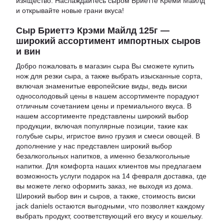
изящество. Наслаждайтесь сыром Бриетте Креми Майлд
и открывайте новые грани вкуса!
Сыр Бриеттэ Крэми Майлд 125г —
широкий ассортимент импортных сыров
и вин
Добро пожаловать в
магазин сыра
Вы сможете
купить
нож для резки сыра
, а также выбрать изысканные сорта,
включая знаменитые европейские виды, ведь
виски
односолодовый цены
в нашем ассортименте порадуют
отличным сочетанием цены и премиального вкуса. В
нашем ассортименте представлены широкий выбор
продукции, включая популярные позиции, такие как
голубые сыры
,
игристое вино грузия
и
смеси овощей
. В
дополнение у нас представлен широкий выбор
безалкогольных напитков, а именно
безалкогольные
напитки
. Для комфорта наших клиентов мы предлагаем
возможность услуги
подарок на 14 февраля доставка
, где
вы можете легко оформить заказ, не выходя из дома.
Широкий выбор вин и сыров, а также,
стоимость виски
jack daniels
остаются выгодными, что позволяет каждому
выбрать продукт, соответствующий его вкусу и кошельку.