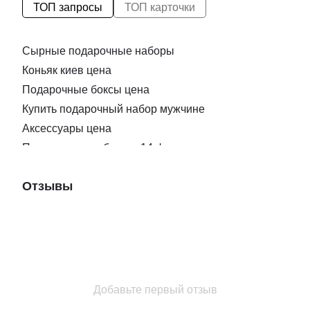
ТОП запросы
ТОП карточки
Сырные подарочные наборы
Коньяк киев цена
Подарочные боксы цена
Купить подарочный набор мужчине
Аксессуары цена
Подарочные наборы к 14 февраля
Нож для нарезки сыра
Отзывы
Купить подарок ко дню влюбленных
Бокс подарочный для подруги
Сыр с плесенью купить одесса
Подарочные коробки ко дню святого валентина
Заказать соки
Подарки на новый год боксы
Добавьте первый отзыв
Закуска доставка