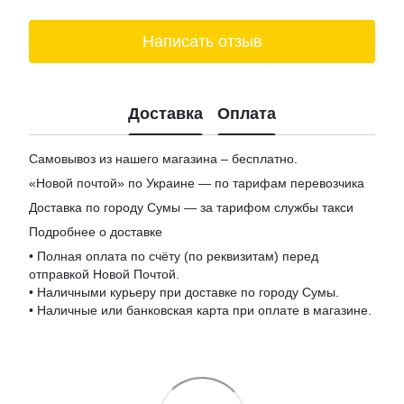
Магазин мармелад киев
Написать отзыв
Подарочные наборы новый год
Коньяки цена
Набор корпоративных подарков
Доставка
Оплата
Магазины мармелад
Доставка пиво киев
Самовывоз из нашего магазина – бесплатно.
Купить шоколад в киеве
«Новой почтой» по Украине — по тарифам перевозчика
Подарочные боксы для женщин
Доставка по городу Сумы — за тарифом службы такси
Цена на вино
Подробнее о доставке
Заказ сыра
• Полная оплата по счёту (по реквизитам) перед
отправкой Новой Почтой.
• Наличными курьеру при доставке по городу Сумы.
• Наличные или банковская карта при оплате в магазине.