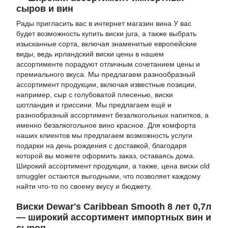
сыров и вин
Рады пригласить вас в
интернет магазин вина
У вас
будет возможность
купить виски jura
, а также выбрать
изысканные сорта, включая знаменитые европейские
виды, ведь
ирландский виски цены
в нашем
ассортименте порадуют отличным сочетанием цены и
премиального вкуса. Мы предлагаем разнообразный
ассортимент продукции, включая известные позиции,
например,
сыр с голубоватой плесенью
,
виски
шотландия
и
гриссини
. Мы предлагаем ещё и
разнообразный ассортимент безалкогольных напитков, а
именно
безалкогольное вино красное
. Для комфорта
наших клиентов мы предлагаем возможность услуги
подарки на день рождения с доставкой
, благодаря
которой вы можете оформить заказ, оставаясь дома.
Широкий ассортимент продукции, а также,
цена виски old
smuggler
остаются выгодными, что позволяет каждому
найти что-то по своему вкусу и бюджету.
Виски Dewar's Caribbean Smooth 8 лет 0,7л
— широкий ассортимент импортных вин и