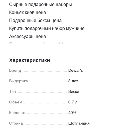
Сырные подарочные наборы
Коньяк киев цена
Подарочные боксы цена
Купить подарочный набор мужчине
Аксессуары цена
Подарочные наборы к 14 февраля
Нож для нарезки сыра
Характеристики
Купить подарок ко дню влюбленных
Бокс подарочный для подруги
Бренд
Dewar's
Сыр с плесенью купить одесса
Выдержка
8 лет
Подарочные коробки ко дню святого валентина
Тип
Виски
Заказать соки
Подарки на новый год боксы
Объем
0.7 л
Закуска доставка
Крепость
40%
Магазин мармелад киев
Страна
Шотландия
Подарочные наборы новый год