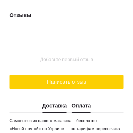
Коньяки цена
Набор корпоративных подарков
Отзывы
Магазины мармелад
Доставка пиво киев
Купить шоколад в киеве
Подарочные боксы для женщин
Цена на вино
Добавьте первый отзыв
Заказ сыра
Написать отзыв
Доставка
Оплата
Самовывоз из нашего магазина – бесплатно.
«Новой почтой» по Украине — по тарифам перевозчика