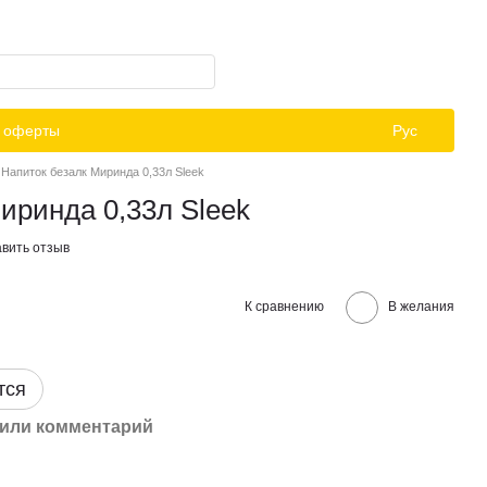
й оферты
Рус
Напиток безалк Миринда 0,33л Sleek
иринда 0,33л Sleek
вить отзыв
К сравнению
В желания
тся
или комментарий