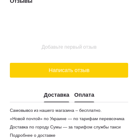
Отзывы
Купить шоколад в киеве
Подарочные боксы для женщин
Цена на вино
Заказ сыра
Добавьте первый отзыв
Написать отзыв
Доставка
Оплата
Самовывоз из нашего магазина – бесплатно.
«Новой почтой» по Украине — по тарифам перевозчика
Доставка по городу Сумы — за тарифом службы такси
Подробнее о доставке