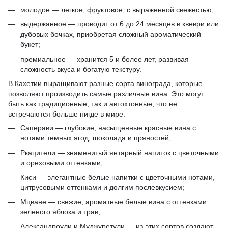
молодое — легкое, фруктовое, с выраженной свежестью;
выдержанное — проводит от 6 до 24 месяцев в квеври или
дубовых бочках, приобретая сложный ароматический
букет;
премиальное — хранится 5 и более лет, развивая
сложность вкуса и богатую текстуру.
В Кахетии выращивают разные сорта винограда, которые
позволяют производить самые различные вина. Это могут
быть как традиционные, так и автохтонные, что не
встречаются больше нигде в мире:
Саперави — глубокие, насыщенные красные вина с
нотами темных ягод, шоколада и пряностей;
Ркацители — знаменитый янтарный напиток с цветочными
и ореховыми оттенками;
Киси — элегантные белые напитки с цветочными нотами,
цитрусовыми оттенками и долгим послевкусием;
Мцване — свежие, ароматные белые вина с оттенками
зеленого яблока и трав;
Александроули и Муджуретули — из этих сортов создают