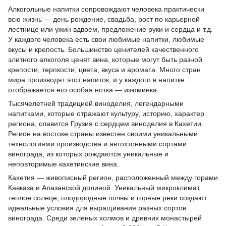
Алкогольные напитки сопровождают человека практически
всю жизнь — день рождение, свадьба, рост по карьерной
лестнице или ужин вдвоем, предложение руки и сердца и т.д.
У каждого человека есть свои любимые напитки, любимые
вкусы и крепость. Большинство ценителей качественного
элитного алкоголя ценят вина, которые могут быть разной
крепости, терпкости, цвета, вкуса и аромата. Много стран
мира производят этот напиток, и у каждого в напитке
отображается его особая нотка — изюминка.
Тысячелетней традицией виноделия, легендарными
напитками, которые отражают культуру, историю, характер
региона, славится Грузия с сердцем виноделия в Кахетии.
Регион на востоке страны известен своими уникальными
технологиями производства и автохтонными сортами
винограда, из которых рождаются уникальные и
неповторимые кахетинские вина.
Кахетия — живописный регион, расположенный между горами
Кавказа и Алазанской долиной. Уникальный микроклимат,
теплое солнце, плодородные почвы и горные реки создают
идеальные условия для выращивания разных сортов
винограда. Среди зеленых холмов и древних монастырей