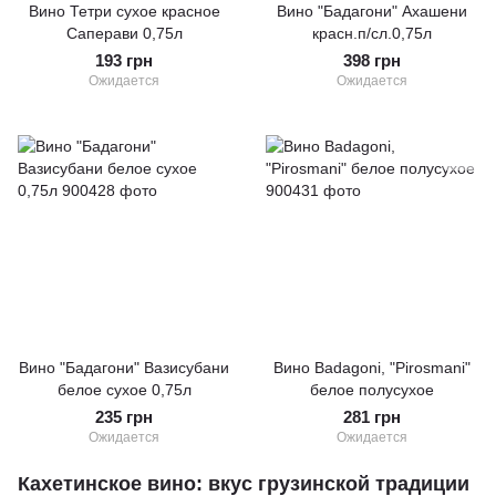
Вино Тетри сухое красное
Вино "Бадагони" Ахашени
Саперави 0,75л
красн.п/сл.0,75л
193 грн
398 грн
Ожидается
Ожидается
Вино "Бадагони" Вазисубани
Вино Badagoni, "Pirosmani"
белое сухое 0,75л
белое полусухое
235 грн
281 грн
Ожидается
Ожидается
Кахетинское вино: вкус грузинской традиции