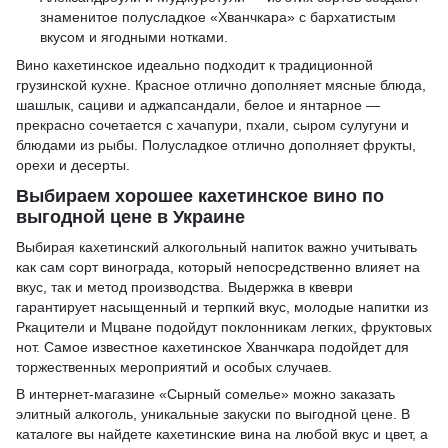
знаменитое полусладкое «Хванчкара» с бархатистым
вкусом и ягодными нотками.
Вино кахетинское идеально подходит к традиционной
грузинской кухне. Красное отлично дополняет мясные блюда,
шашлык, сациви и аджапсандали, белое и янтарное —
прекрасно сочетается с хачапури, пхали, сыром сулугуни и
блюдами из рыбы. Полусладкое отлично дополняет фрукты,
орехи и десерты.
Выбираем хорошее кахетинское вино по
выгодной цене в Украине
Выбирая кахетинский алкогольный напиток важно учитывать
как сам сорт винограда, который непосредственно влияет на
вкус, так и метод производства. Выдержка в квеври
гарантирует насыщенный и терпкий вкус, молодые напитки из
Ркацители и Мцване подойдут поклонникам легких, фруктовых
нот. Самое известное кахетинское Хванчкара подойдет для
торжественных мероприятий и особых случаев.
В интернет-магазине «Сырный сомелье» можно заказать
элитный алкоголь, уникальные закуски по выгодной цене. В
каталоге вы найдете кахетинские вина на любой вкус и цвет, а