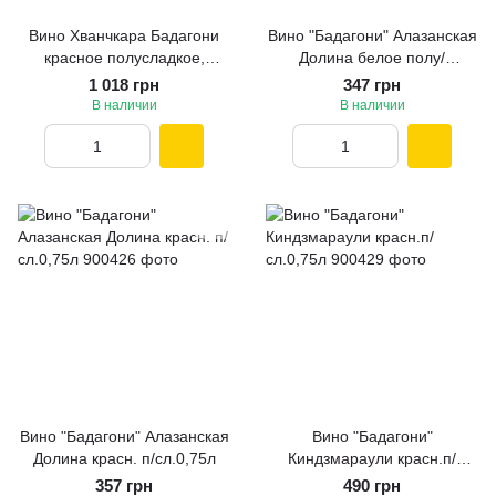
Вино Хванчкара Бадагони
Вино "Бадагони" Алазанская
красное полусладкое,
Долина белое полу/
Badagoni 0,75 л.
слад.0,75л
1 018 грн
347 грн
В наличии
В наличии
Вино "Бадагони" Алазанская
Вино "Бадагони"
Долина красн. п/сл.0,75л
Киндзмараули красн.п/
сл.0,75л
357 грн
490 грн