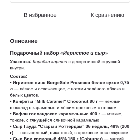
В избранное
К сравнению
Описание
Подарочный набор
«Игристое и сыр»
Упаковка:
Коробка картон
с декоративной стружкой
внутри.
Состав:
•
Игристое вино BorgeSole Prosecco белое сухое 0,75
л
— лёгкое и освежающее, с нотами зелёного яблока и
белых цветов.
•
Конфеты “Milk Caramel” Choconut 90 г
— нежный
шоколад с карамелью и лёгким ореховым оттенком.
•
Вафли голландские карамельные 400 г
— мягкие,
тонкие, с тянущейся сливочной карамелью.
•
Сыр Гауда “Старый Роттердам” 36 недель, 48% (200
г)
— насыщенный, пикантный, с ореховым послевкусием.
•
Сыр Бри кремовый 45% 150 г (Coburger)
— мягкий,