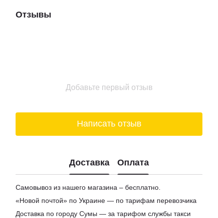
Подарочные наборы новый год
Отзывы
Коньяки цена
Набор корпоративных подарков
Магазины мармелад
Доставка пиво киев
Купить шоколад в киеве
Подарочные боксы для женщин
Добавьте первый отзыв
Цена на вино
Заказ сыра
Написать отзыв
Доставка
Оплата
Самовывоз из нашего магазина – бесплатно.
«Новой почтой» по Украине — по тарифам перевозчика
Доставка по городу Сумы — за тарифом службы такси