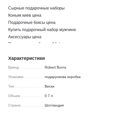
Сырные подарочные наборы
Коньяк киев цена
Подарочные боксы цена
Купить подарочный набор мужчине
Аксессуары цена
Подарочные наборы к 14 февраля
Нож для нарезки сыра
Характеристики
Купить подарок ко дню влюбленных
Бокс подарочный для подруги
Бренд
Robert Burns
Сыр с плесенью купить одесса
Упаковка
подарункова коробка
Подарочные коробки ко дню святого валентина
Тип
Виски
Заказать соки
Подарки на новый год боксы
Объем
0.7 л
Закуска доставка
Страна
Шотландия
Магазин мармелад киев