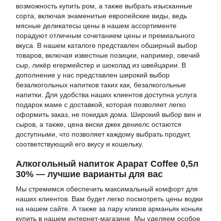
возможность
купить ром
, а также выбрать изысканные
сорта, включая знаменитые европейские виды, ведь
мясные деликатесы цены
в нашем ассортименте
порадуют отличным сочетанием цены и премиального
вкуса. В нашем каталоге представлен обширный выбор
товаров, включая известные позиции, например,
овечий
сыр
,
ликёр егермейстер
и
шоколад из швейцарии
. В
дополнение у нас представлен широкий выбор
безалкогольных напитков таких как,
безалкогольные
напитки
. Для удобства наших клиентов доступна услуга
подарок маме с доставкой
, которая позволяет легко
оформить заказ, не покидая дома. Широкий выбор вин и
сыров, а также,
цена виски джек дениелс
остаются
доступными, что позволяет каждому выбрать продукт,
соответствующий его вкусу и кошельку.
Алкогольный напиток Арарат Coffee 0,5л
30% — лучшие варианты для вас
Мы стремимся обеспечить максимальный комфорт для
наших клиентов. Вам будет легко посмотреть
цены водки
на нашем сайте. А также за пару кликов
арманьяк коньяк
купить
в нашем интернет-магазине. Мы уделяем особое