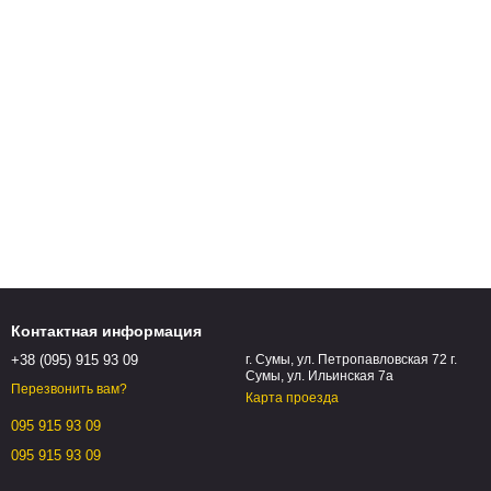
Контактная информация
+38 (095) 915 93 09
г. Сумы, ул. Петропавловская 72 г.
Сумы, ул. Ильинская 7а
Перезвонить вам?
Карта проезда
095 915 93 09
095 915 93 09