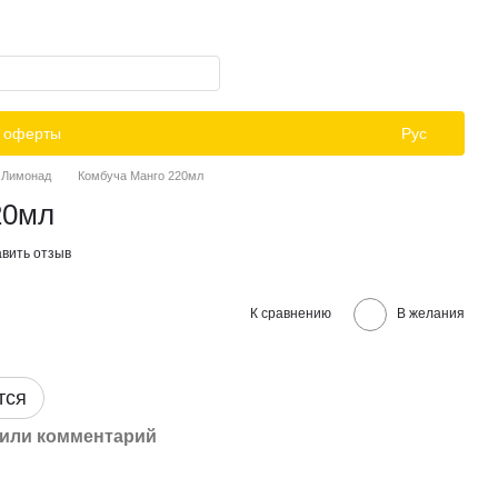
й оферты
Рус
Лимонад
Комбуча Манго 220мл
20мл
вить отзыв
К сравнению
В желания
тся
или комментарий