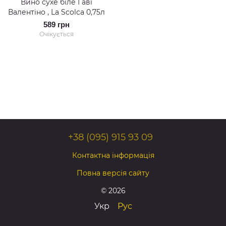
Вино сухе біле Гаві
Валентіно , La Scolca 0,75л
589 грн
Очікується
+38 (095) 915 93 09
Контактна інформація
Повна версія сайту
© 2026
Укр
Рус