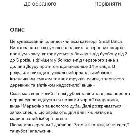
До обраного
Порівняти
Опис
Це купажований ірландський віскі категорії Small Batch.
Виготовляється із суміші солодових та зернових спиртів
преміум-класу, витримується у бочках з-під бурбону від 3
до 5 років, з фінішем у бочках з-під червоного вина з
долини Доуру протягом щонайменше 14 місяців. В
результаті виходить унікальний ірландський віскі з
інтенсивним смаком темних фруктів, сливи, з терпкістю
деревини та відтінком недостиглої вишні.
Смак має вершковий. Тонкі дубові таніни та щіпка чорного
перцю супроводжуються нотками чорної смородини,
вишні Мараскіно та вологого дуба. Далі розкривається
запах спецій, що зігрівають, для випічки, натяк на
маринований імбир і тютюн.
Післясмак середньої довжини. Затяжні таніни, м'які спеції
та дубові апельсини.