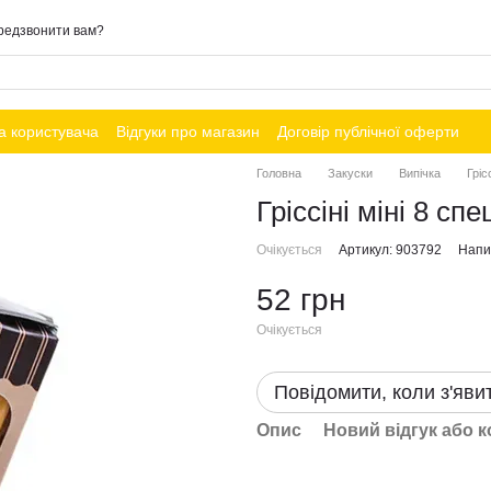
редзвонити вам?
а користувача
Відгуки про магазин
Договір публічної оферти
Головна
Закуски
Випічка
Гріс
Гріссіні міні 8 спе
Очікується
Артикул: 903792
Напис
52 грн
Очікується
Повідомити, коли з'яви
Опис
Новий відгук або 