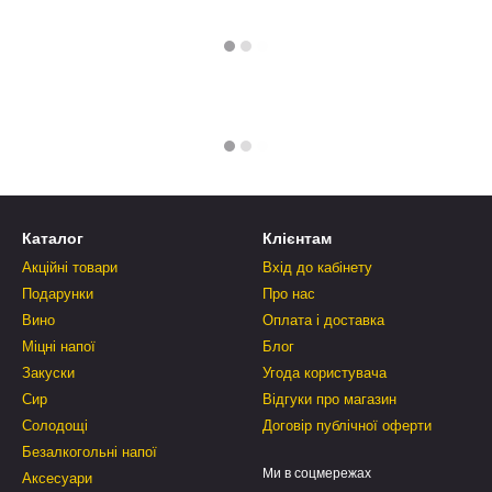
Каталог
Клієнтам
Акційні товари
Вхід до кабінету
Подарунки
Про нас
Вино
Оплата і доставка
Міцні напої
Блог
Закуски
Угода користувача
Сир
Відгуки про магазин
Солодощі
Договір публічної оферти
Безалкогольні напої
Ми в соцмережах
Аксесуари