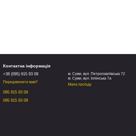
Контактна інформація
+38 (095) 915 93 09
м. Суми, вул. Петропавлівська 72
м. Суми, вул. Іллінська 7а
Передзвонити вам?
Мапа проїзду
095 915 93 09
095 915 93 09