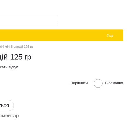
Укр
сіні міні 8 спецій 125 гр
цій 125 гр
ати відгук
Порівняти
В бажання
ться
коментар