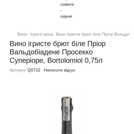
Вино
Ігристі вина
Вино ігристе брют біле Пріор Вальдобі
Вино ігристе брют біле Пріор
Вальдобіадене Просекко
Суперіоре, Bortolomiol 0,75л
Артикул:
Q0722
Написати відгук