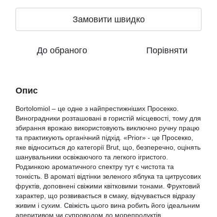
Замовити швидко
До обраного
Порівняти
Опис
Bortolomiol – це одне з найпрестижніших Просекко.
Виноградники розташовані в гористій місцевості, тому для
збирання врожаю використовують виключно ручну працю
та практикують органічний підхід. «Prior» - це Просекко,
яке відноситься до категорії Brut, що, безперечно, оцінять
шанувальники освіжаючого та легкого ігристого.
Родзинкою ароматичного спектру тут є чистота та
тонкість. В ароматі відтінки зеленого яблука та цитрусових
фруктів, доповнені свіжими квітковими тонами. Фруктовий
характер, що розвивається в смаку, відчувається відразу
живим і сухим. Свіжість цього вина робить його ідеальним
аперитивом чи супроводом до морепродуктів.