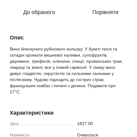
До обраного
Порівняти
Опис
Вино блискучого рубінового кольору. У букеті теплі та
складні аромати вишневої наливки, сухофруктів,
деревини, трюфеля, оленини, спеції, прованських трав,
лакриці та землі; все у повній гармонії. У смаку вино
дивує гладкістю, округлістю та сильними танінами у
післясмаку. Чудово підходить до гострих страв,
французьких ковбас і печені з дичини. Подавати при
17°C.
Характеристики
Ціна
1827.00
Наявність
Очікується