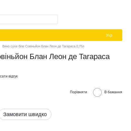
Укр
Вино сухе біле Совіньйон Блан Леон де Tarapaca 0,75л
овіньйон Блан Леон де Tarapaca
ати відгук
Порівняти
В бажання
Замовити швидко