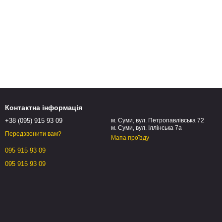
Контактна інформація
+38 (095) 915 93 09
м. Суми, вул. Петропавлівська 72
м. Суми, вул. Іллінська 7а
Передзвонити вам?
Мапа проїзду
095 915 93 09
095 915 93 09