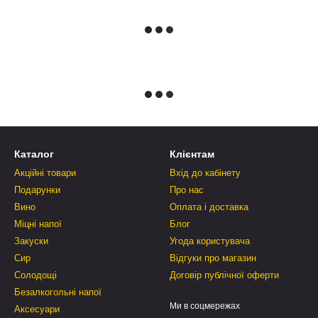
Каталог
Клієнтам
Акційні товари
Вхід до кабінету
Подарунки
Про нас
Вино
Оплата і доставка
Міцні напої
Блог
Закуски
Угода користувача
Сир
Відгуки про магазин
Солодощі
Договір публічної оферти
Безалкогольні напої
Ми в соцмережах
Аксесуари