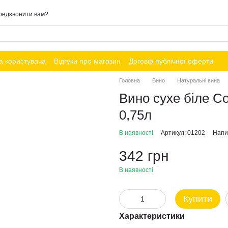
редзвонити вам?
а користувача
Відгуки про магазин
Договір публічної оферти
Головна
Вино
Натуральні вина
Вино сухе біле С
0,75л
В наявності
Артикул: 01202
Напис
342 грн
В наявності
Купити
Характеристики