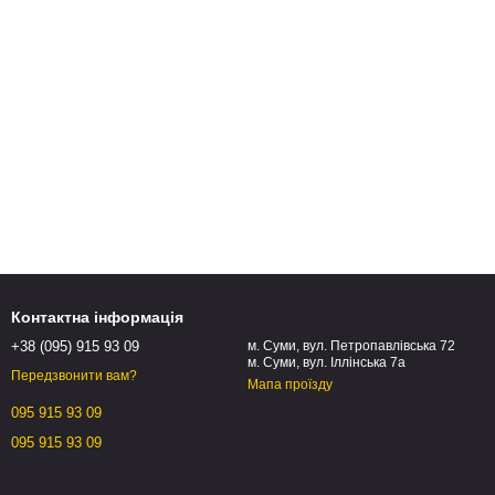
Контактна інформація
+38 (095) 915 93 09
м. Суми, вул. Петропавлівська 72
м. Суми, вул. Іллінська 7а
Передзвонити вам?
Мапа проїзду
095 915 93 09
095 915 93 09