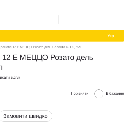
Укр
 рожеве 12 Е МЕЦЦО Розато дель Саленто IGT 0,75л
е 12 Е МЕЦЦО Розато дель
л
исати відгук
Порівняти
В бажання
Замовити швидко