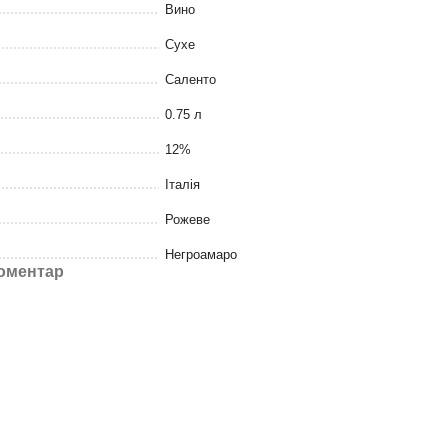
Вино
Сухе
Саленто
0.75 л
12%
Італія
Рожеве
Негроамаро
коментар