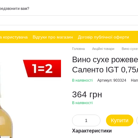
редзвонити вам?
а користувача
Відгуки про магазин
Договір публічної оферти
Головна
Акційні товари
Вино сухе
Вино сухе рожев
Саленто IGT 0,75
В наявності
Артикул: 903324
Нап
364 грн
В наявності
Купити
Характеристики