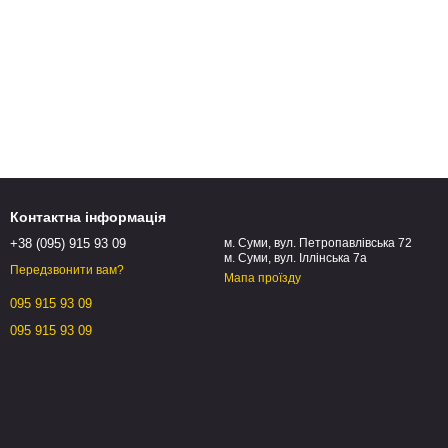
Контактна інформація
+38 (095) 915 93 09
м. Суми, вул. Петропавлівська 72
м. Суми, вул. Іллінська 7а
Передзвонити вам?
Мапа проїзду
095 915 93 09
095 915 93 09