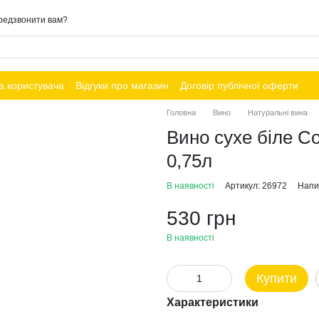
редзвонити вам?
а користувача
Відгуки про магазин
Договір публічної оферти
Головна
Вино
Натуральні вина
Вино сухе біле С
0,75л
В наявності
Артикул: 26972
Напис
530 грн
В наявності
Купити
Характеристики