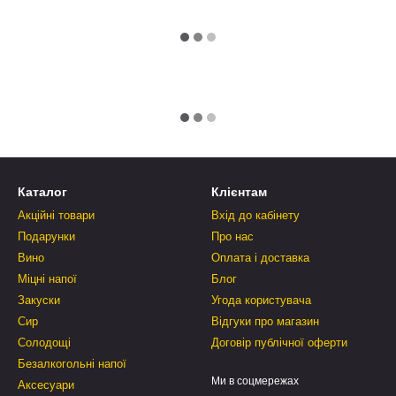
Каталог
Клієнтам
Акційні товари
Вхід до кабінету
Подарунки
Про нас
Вино
Оплата і доставка
Міцні напої
Блог
Закуски
Угода користувача
Сир
Відгуки про магазин
Солодощі
Договір публічної оферти
Безалкогольні напої
Ми в соцмережах
Аксесуари