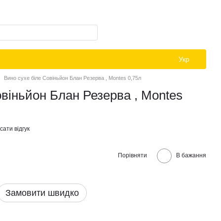
Укр
Вино сухе біле Совіньйон Блан Резерва , Montes 0,75л
овіньйон Блан Резерва , Montes
ати відгук
Порівняти
В бажання
Замовити швидко