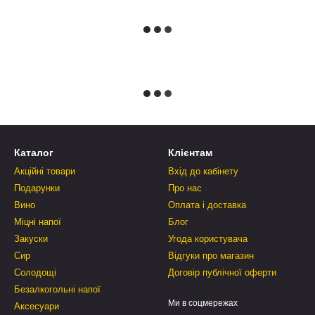
Каталог
Клієнтам
Акційні товари
Вхід до кабінету
Подарунки
Про нас
Вино
Оплата і доставка
Міцні напої
Блог
Закуски
Угода користувача
Сир
Відгуки про магазин
Солодощі
Договір публічної оферти
Безалкогольні напої
Ми в соцмережах
Аксесуари