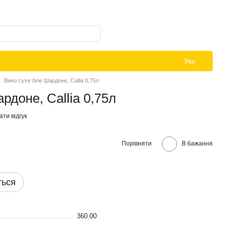
Укр
Вино сухе біле Шардоне, Callia 0,75л
рдоне, Callia 0,75л
ти відгук
Порівняти
В бажання
ться
360.00