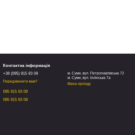
Контактна інформація
+38 (095) 915 93 09
м. Суми, вул. Петропавлівська 72
м. Суми, вул. Іллінська 7а
Передзвонити вам?
Мапа проїзду
095 915 93 09
095 915 93 09