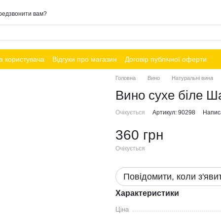
редзвонити вам?
а користувача
Відгуки про магазин
Договір публічної оферти
Головна
Вино
Натуральні вина
Вино сухе біле Ша
Очікується
Артикул: 90298
Написа
360 грн
Очікується
Повідомити, коли з'яви
Характеристики
Ціна