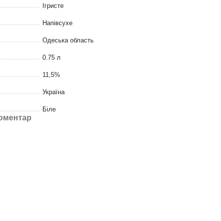
Ігристе
Напівсухе
Одеська область
0.75 л
11,5%
Україна
Біле
коментар