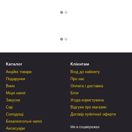
Каталог
Клієнтам
Акційні товари
Вхід до кабінету
Подарунки
Про нас
Вино
Оплата і доставка
Міцні напої
Блог
Закуски
Угода користувача
Сир
Відгуки про магазин
Солодощі
Договір публічної оферти
Безалкогольні напої
Ми в соцмережах
Аксесуари