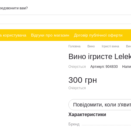
редзвонити вам?
а користувача
Відгуки про магазин
Договір публічної оферти
Головна
Вино
Ігристі вина
Вин
Вино ігристе Lele
Очікується
Артикул: 904830
Напис
300 грн
Очікується
Повідомити, коли з'яви
Характеристики
Бренд