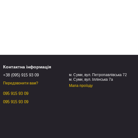
Контактна інформація
+38 (095) 915 93 09
м. Суми, вул. Петропавлівська 72
м. Суми, вул. Іллінська 7а
Передзвонити вам?
Мапа проїзду
095 915 93 09
095 915 93 09