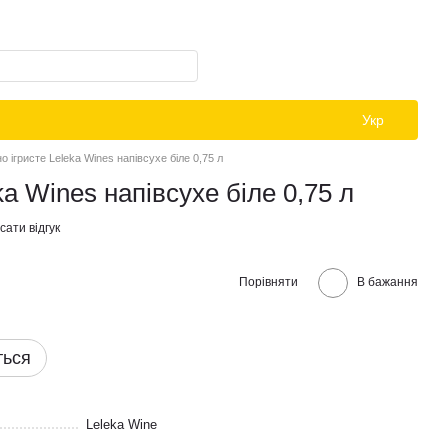
Укр
о ігристе Leleka Wines напівсухе біле 0,75 л
ka Wines напівсухе біле 0,75 л
ати відгук
Порівняти
В бажання
ться
Leleka Wine